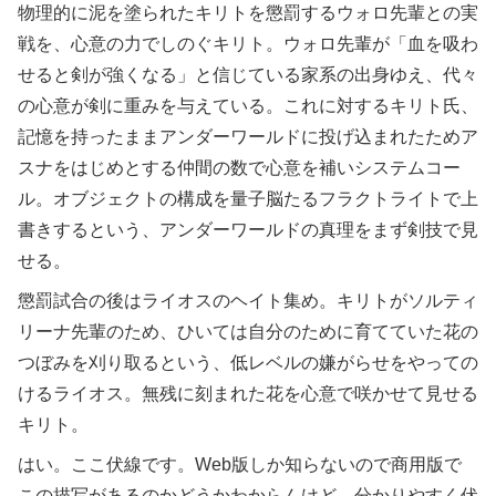
物理的に泥を塗られたキリトを懲罰するウォロ先輩との実
戦を、心意の力でしのぐキリト。ウォロ先輩が「血を吸わ
せると剣が強くなる」と信じている家系の出身ゆえ、代々
の心意が剣に重みを与えている。これに対するキリト氏、
記憶を持ったままアンダーワールドに投げ込まれたためア
スナをはじめとする仲間の数で心意を補いシステムコー
ル。オブジェクトの構成を量子脳たるフラクトライトで上
書きするという、アンダーワールドの真理をまず剣技で見
せる。
懲罰試合の後はライオスのヘイト集め。キリトがソルティ
リーナ先輩のため、ひいては自分のために育てていた花の
つぼみを刈り取るという、低レベルの嫌がらせをやっての
けるライオス。無残に刻まれた花を心意で咲かせて見せる
キリト。
はい。ここ伏線です。Web版しか知らないので商用版で
この描写があるのかどうかわからんけど、分かりやすく伏