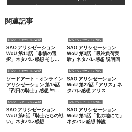
関連記事
SAOアリシゼーションWoU
SAOアリシゼーションWoU
SAO アリシゼーション
SAO アリシゼーション
WoU 第11話「非情の選
WoU 第3話「最終負荷実
択」ネタバレ感想 そして
験」ネタバレ感想 説明回
大戦へ
SAOアリシゼーションWoU
SAOアリシゼーションWoU
ソードアート・オンライン
SAO アリシゼーション
アリシゼーション 第15話
WoU 第22話「アリス」ネ
「烈日の騎士」感想 神回
タバレ感想 アリス
前夜か
SAOアリシゼーションWoU
SAOアリシゼーションWoU
SAO アリシゼーション
SAO アリシゼーション
WoU 第6話「騎士たちの戦
WoU 第1話「北の地にて」
い」ネタバレ感想
ネタバレ感想 静謐