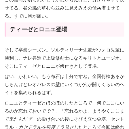
せてる。谷の脇の草むら並みに見えみえの伏兵潜ませて
る。すでに胸が痛い。
ティーゼとロニエ登場
そして卒業シーズン。ソルティリーナ先輩がウォロ先輩に
勝利し、ナレ昇進で上級修剣士になるキリトとユージオ。
そこにティーゼとロニエが傍付きとして登場。
はい、かわいい。もう布石は十分ですね。全国何棟あるか
しらんけどレオパレスの壁にいくつか穴が開くくらいのヘ
イトを集められるはず。
ロニエとティーゼとほのぼのしたところで「何でここにい
るのか忘れておいでで？」「忘れるかよ。ようやくここま
で来たんだぜ」の掛け合いの後にそびえ立つ尖塔、セント
ラル・
カセドラルを再度チラ見せし
たところで今回は終わ