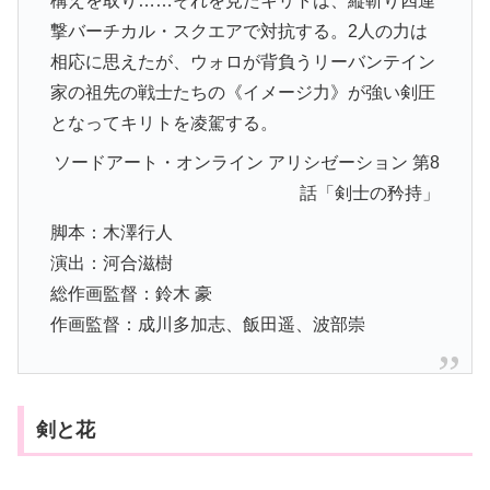
構えを取り……それを見たキリトは、縦斬り四連
撃バーチカル・スクエアで対抗する。2人の力は
相応に思えたが、ウォロが背負うリーバンテイン
家の祖先の戦士たちの《イメージ力》が強い剣圧
となってキリトを凌駕する。
ソードアート・オンライン アリシゼーション 第8
話「剣士の矜持」
脚本：木澤行人
演出：河合滋樹
総作画監督：鈴木 豪
作画監督：成川多加志、飯田遥、波部崇
剣と花