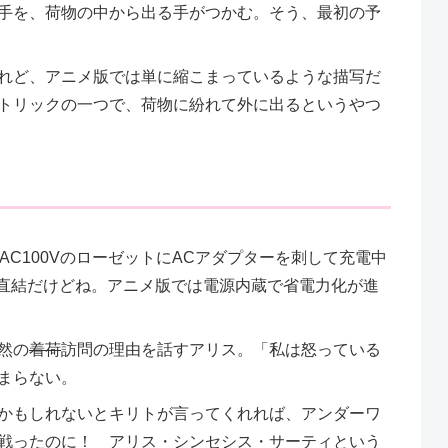
手を、荷物の中から出る手がつかむ。そう、最初の予
れど、アニメ版では単に縮こまっているような描写だ
トリックの一つで、荷物に紛れて外に出るというやつ
AC100VのローゼットにACアダプターを刺して充電中
V直結だけどね。アニメ版では電源内蔵で省電力化が進
然の
着荷
訪問の理由を話すアリス。「私は怒っている
まらない。
かもしれないとキリトが言ってくれれば、アンダーワ
戦ったのに！ アリス・シンセシス・サーティという