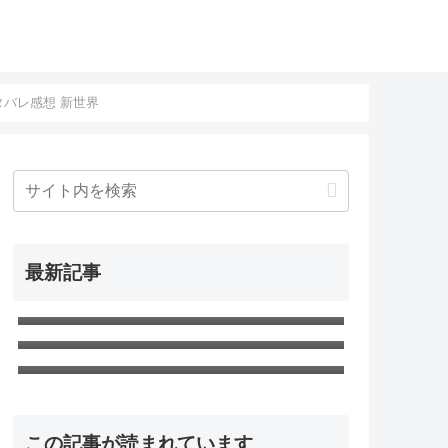
タバレ感想 新世界
最新記事
SAO アリシゼーション WoU 第23話
最終回「ニューワールド」ネタバレ
SAO アリシゼーション WoU 第22話
感想 新世界
「アリス」ネタバレ感想 アリス
SAO アリシゼーション WoU 第21話
「時の彼方」ネタバレ感想 歓喜のC
パート
この記事が読まれています