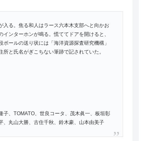
が入る。焦る和人はラース六本木支部へと向かお
のインターホンが鳴る。慌ててドアを開けると、
段ボールの送り状には「海洋資源探査研究機構」
住所と氏名がぎこちない筆跡で記されていた。
子、TOMATO、世良コータ、茂木眞一、板垣彰
平、丸山大勝、古住千秋、鈴木豪、山本由美子