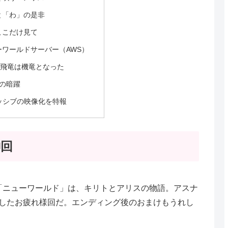
と「わ」の是非
ここだけ見て
ワールドサーバー（AWS）
、飛竜は機竜となった
の暗躍
ッシブの映像化を特報
神回
終回の「ニューワールド」は、キリトとアリスの物語。アスナ
したお疲れ様回だ。エンディング後のおまけもうれし