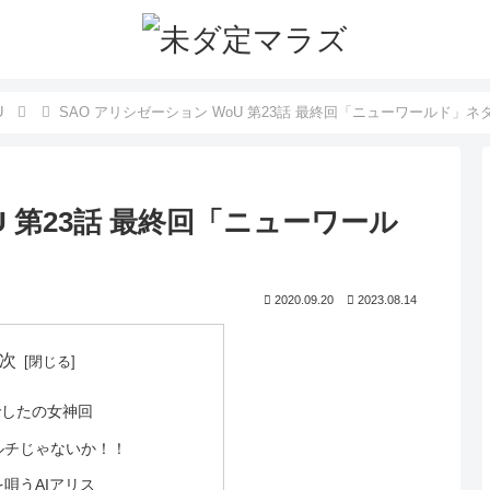
U
SAO アリシゼーション WoU 第23話 最終回「ニューワールド」ネ
U 第23話 最終回「ニューワール
2020.09.20
2023.08.14
次
でしたの女神回
ルチじゃないか！！
唄うAIアリス