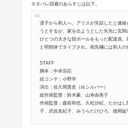
ネタバレ回避のあらすじは以下。
凛子から和人へ、アリスが失踪したと連絡
うとするが、家を出ようとした矢先に玄関
ひとつの大きな段ボールをもった配達員。
と明朝体でタイプされ、宛先欄には和人の
STAFF
脚本：中本宗応
絵コンテ：小野学
演出：佐久間貴史（st.シルバー）
総作画監督：鈴木豪、山本由美子
作画監督：森前和也、久松沙紀、たかはし隆
子、武佐友紀子、みうらたけひろ、徳岡紘