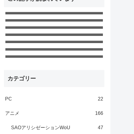
窓用エアコンがうるさい！ので対策
して静音化した
SAO アリシゼーション WoU 第23話
最終回「ニューワールド」ネタバレ
無職転生Ⅱ 第18話「ターニングポイ
感想 新世界
ント３」ネタバレ感想 さすがの神回
無職転生 第22話「現実（ユメ） 」ネ
タバレ感想 エリスの夢
無職転生Ⅱ 第24話「嗣ぐ」最終回ネ
タバレ感想
無職転生 第21話「ターニングポイン
ト2」ネタバレ感想 絶望しかない
無職転生 第8話「ターニングポイント
1」ネタバレ感想 第一部～完～
カテゴリー
PC
22
アニメ
166
SAOアリシゼーションWoU
47