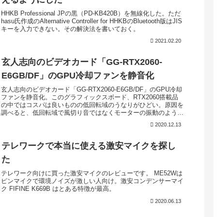
HHKB Professional JPの黒（PD-KB420B）を無線化した。ただ
hasu氏作成のAlternative Controller for HHKBのBluetooth版はJIS
キーを入力できない。その解決法を書いておく。
2021.02.20
玄人志向のビデオカード「GG-RTX2060-
E6GB/DF」のGPU冷却ファンを静音化
玄人志向のビデオカード「GG-RTX2060-E6GB/DF」のGPU冷却
ファンを静音化。このグラフィックスボード、RTX2060搭載品
の中ではコスパは良いものの低回転域のうなりがひどい。原因を
調べると、低回転域で風切り音ではなくモーターの振動のような
音がする。これを軽減する変換ケーブルと最適なファン回転数を
2020.12.13
検証した。
テレワークで本当に使える激安マイクを探し
た
テレワーク向けに買った激安マイクのレビューです。 ME52Wは
ピンマイクで環境ノイズが激しい人向け。激安コンデンサーマイ
ク FIFINE K669B はとある特徴が最高。
2020.06.13