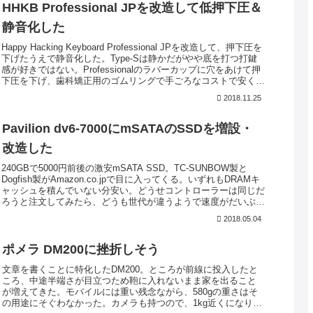
HHKB Professional JPを改造して低押下圧＆
静音化した
Happy Hacking Keyboard Professional JPを改造して、押下圧を
下げたうえで静音化した。Type-Sは静かだがやや底を打つ打鍵
感が好きではない。Professionalのラバーカップに穴をあけて押
下圧を下げ、歯科矯正用のゴムリングで手ごろなコストで安く静
音化することにした。
2018.11.25
Pavilion dv6-7000にmSATAのSSDを増設・
改造した
240GBで5000円前後の激安mSATA SSD。TC-SUNBOW製と
Dogfish製がAmazon.co.jpで目に入ってくる。いずれもDRAMキ
ャッシュを積んでいない分安い。どうせコントローラーは同じだ
ろうと注文してみたら、どうも世代が違うようで速度がだいぶ違
う。買うなら…
2018.05.04
ポメラ DM200に挫折しそう
文章を書くことに特化したDM200。ところが前線に投入したと
ころ、中途半端さが目立つため鞄に入れないまま家を出ること
が増えてきた。モバイルには重い残念ながら、580gの重さはそ
の用途にそぐわなかった。カメラも持つので、1kg近くになり、