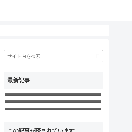
最新記事
レトロPCの音はなぜ「良かった」の
か
HHKB Professional JPをAlternative
ControllerでBluetooth化しつつJIS
玄人志向のビデオカード「GG-
キーを使えるようにした
RTX2060-E6GB/DF」のGPU冷却フ
ァンを静音化
この記事が読まれています