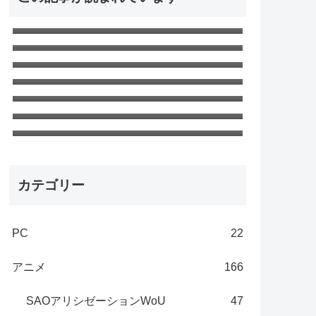
窓用エアコンがうるさい！ので対策
して静音化した
SAO アリシゼーション WoU 第23話
最終回「ニューワールド」ネタバレ
無職転生Ⅱ 第18話「ターニングポイ
感想 新世界
ント３」ネタバレ感想 さすがの神回
無職転生 第22話「現実（ユメ） 」ネ
タバレ感想 エリスの夢
無職転生Ⅱ 第24話「嗣ぐ」最終回ネ
タバレ感想
無職転生 第8話「ターニングポイント
1」ネタバレ感想 第一部～完～
無職転生 第21話「ターニングポイン
ト2」ネタバレ感想 絶望しかない
カテゴリー
PC
22
アニメ
166
SAOアリシゼーションWoU
47