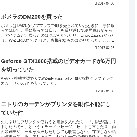
機動力を損ねる。DM100の約400gのままなら…と残念な気分
2017.04.08
に...
ポメラのDM200を買った
ポメラはDM20がソフマップで叩き売られていたときに、手に取
っては戻し、手に取っては戻し、を繰り返して結局買わなかっ
たアイテムだ。買ったのは味ぽんだったり、Linux Zaurusだった
り、W-ZERO3だったりと、多機能なものばかりだった。ここに
きてようやく、単機能デバイスに引きつけられるようにな...
2017.02.23
Geforce GTX1080搭載のビデオカードが6万円
を切っていた
VRやら機械学習で人気のGeForece GTX1080搭載グラフィック
スカードが6万円を切っていた。
2017.01.30
ニトリのカーテンがプリンタを動作不能にし
ていた件
久しぶりにプリンタを使おうと電源を入れたら、「用紙が詰まり
ましたので〜」というエラーメッセージ。セットし直したり、両
面印刷モジュールを挿抜したりしても改善しない。存在しない紙
が詰まっている。少し考えて、センサーの誤作動を疑う。紙の検