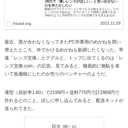
JINSで「薄いレンズがほしい」と言い出せない
のを何とかしたい
眼鏡のサブスクリプションサービスが始まるらしい。ただ
レンズだけであれば、すでにネットで簡単に交換できる。
JINSのように5000円でレンズを交換できる店もあるが、
「とにかく薄いレンズがいい！」と店頭で主張できない自
分にぴったり。たまにアウトレット品としてグレードの高
2021.11.29
tricast.org
いレンズが安く出ていたりする。同じ...
最近、度が合わなくなってきたPC作業用のめがねを買い
替えたところ、外でかけるめがねも新調したくなった。早
速「レンズ交換」とググルと、トップに出てくるのは「レ
ンズ交換.com」の広告。見てみると、徹底的に無駄を省
いて低価格にしたのが売りのベンチャーのようだ。
薄型（屈折率1.60）で2199円＋送料770円で計2969円で
作れるとのこと。試しに申し込んでみると、配送キットが
送られてきた。
目次