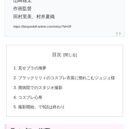
山﨑雄太
作画監督
田村里美、村井夏織
https://bisquedoll-anime.com/story/?id=09
目次
見せブラの海夢
ブラックリリィのコスプレ衣装に惚れこむジュジュ様
廃病院でのスタジオ撮影
コスプレ心寿
撮影開始、で9話は終わり