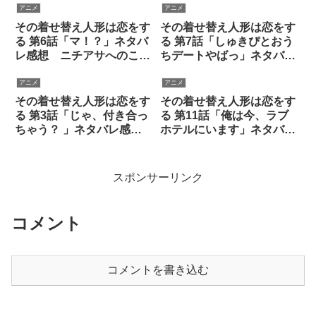
アニメ
アニメ
その着せ替え人形は恋をす
その着せ替え人形は恋をす
る 第6話「マ！？」ネタバ
る 第7話「しゅきぴとおう
レ感想 ニチアサへのこだ
ちデートやばっ」ネタバレ
わり
感想
アニメ
アニメ
その着せ替え人形は恋をす
その着せ替え人形は恋をす
る 第3話「じゃ、付き合っ
る 第11話「俺は今、ラブ
ちゃう？ 」ネタバレ感想
ホテルにいます」ネタバレ
伏線の海夢
感想
スポンサーリンク
コメント
コメントを書き込む