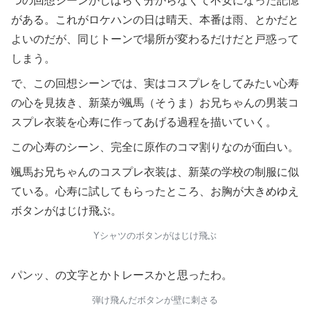
つの回想シーンかしばらく分からなくて不安になった記憶
がある。これがロケハンの日は晴天、本番は雨、とかだと
よいのだが、同じトーンで場所が変わるだけだと戸惑って
しまう。
で、この回想シーンでは、実はコスプレをしてみたい心寿
の心を見抜き、新菜が颯馬（そうま）お兄ちゃんの男装コ
スプレ衣装を心寿に作ってあげる過程を描いていく。
この心寿のシーン、完全に原作のコマ割りなのが面白い。
颯馬お兄ちゃんのコスプレ衣装は、新菜の学校の制服に似
ている。心寿に試してもらったところ、お胸が大きめゆえ
ボタンがはじけ飛ぶ。
Yシャツのボタンがはじけ飛ぶ
パンッ、の文字とかトレースかと思ったわ。
弾け飛んだボタンが壁に刺さる