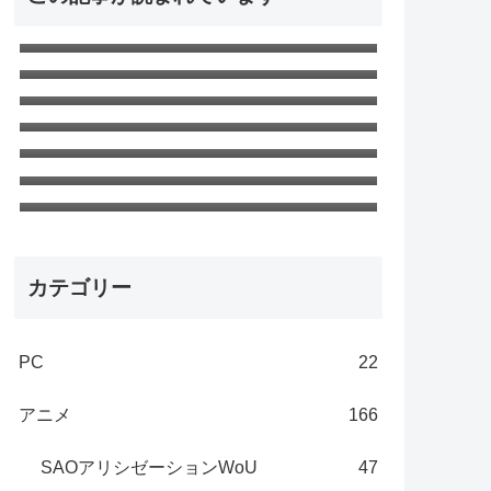
窓用エアコンがうるさい！ので対策
して静音化した
SAO アリシゼーション WoU 第23話
最終回「ニューワールド」ネタバレ
無職転生Ⅱ 第18話「ターニングポイ
感想 新世界
ント３」ネタバレ感想 さすがの神回
無職転生 第22話「現実（ユメ） 」ネ
タバレ感想 エリスの夢
無職転生Ⅱ 第24話「嗣ぐ」最終回ネ
タバレ感想
無職転生 第8話「ターニングポイント
1」ネタバレ感想 第一部～完～
無職転生 第21話「ターニングポイン
ト2」ネタバレ感想 絶望しかない
カテゴリー
PC
22
アニメ
166
SAOアリシゼーションWoU
47