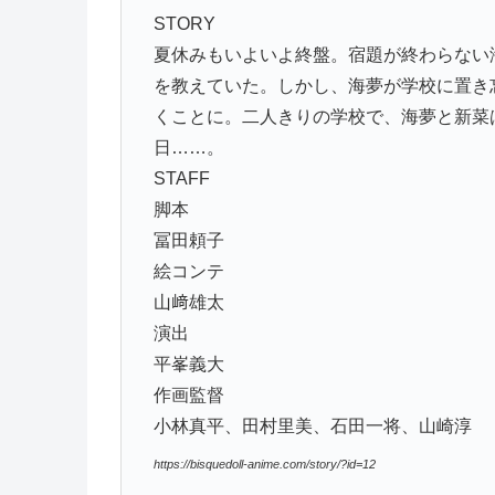
STORY
夏休みもいよいよ終盤。宿題が終わらない
を教えていた。しかし、海夢が学校に置き
くことに。二人きりの学校で、海夢と新菜
日……。
STAFF
脚本
冨田頼子
絵コンテ
山﨑雄太
演出
平峯義大
作画監督
小林真平、田村里美、石田一将、山崎淳
https://bisquedoll-anime.com/story/?id=12