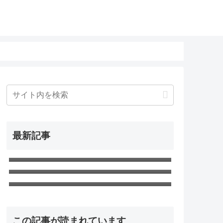
最新記事
無職転生Ⅲ 第5話「お祝い」ネタバレ
感想
無職転生Ⅲ 第4話「水王級魔術師」ネ
タバレ感想
無職転生Ⅲ 第3話「帰ってきた日常」
ネタバレ感想
この記事が読まれています