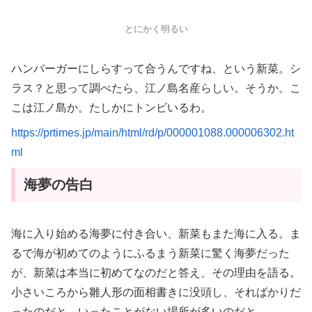
とにかく明るい
ハンバーガーにしらすって合うんですね、という新菜。シ
ラス？と思って調べたら、江ノ島名産らしい。そうか。こ
こは江ノ島か。たしかにトンビいるわ。
h
ttps://prtimes.jp/main/html/rd/p/000001088.000006302.ht
ml
海夢の告白
海に入り始める海夢に付き合い、新菜もまた海に入る。ま
るで海が初めてのようにふるまう新菜に驚く海夢だった
が、新菜は本当に初めてなのだと答え、その理由を語る。
小さいころから雛人形の面相書きに没頭し、そればかりだ
ったのだと。いったことがない場所が多いのだと。