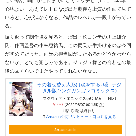
この8話、劇伴がこれまでになくマッチしていて、本当に
心地よい。あえてレトロな演出と劇伴を上質の作画で見て
いると、心が温かくなる。作品のレベルが一段上がってい
る。
振り返って制作陣を見ると、演出・絵コンテの川上雄介
氏、作画監督の小林恵祐氏、この両氏が手掛けるのは今回
が初めてだった。両氏の担当回がまたあるかどうかわから
ないが、とても楽しみである。ジュジュ様との合わせの最
後の回くらいでまたやってくれないかな…
その着せ替え人形は恋をする 3巻 (デジ
タル版ヤングガンガンコミックス)
スクウェア・エニックス(SQUARE ENIX)
￥770
（2026/08/07 00:13時点）
8話で3巻は終わり
Amazonの商品レビュー・口コミを見る
Amazon.co.jp