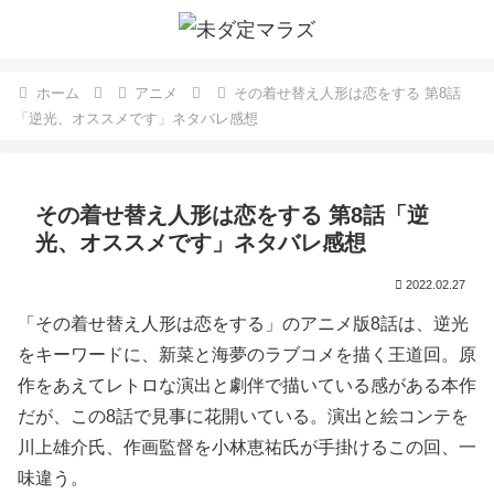
ホーム
アニメ
その着せ替え人形は恋をする 第8話
「逆光、オススメです」ネタバレ感想
その着せ替え人形は恋をする 第8話「逆
光、オススメです」ネタバレ感想
2022.02.27
「その着せ替え人形は恋をする」のアニメ版8話は、逆光
をキーワードに、新菜と海夢のラブコメを描く王道回。原
作をあえてレトロな演出と劇伴で描いている感がある本作
だが、この8話で見事に花開いている。演出と絵コンテを
川上雄介氏、作画監督を小林恵祐氏が手掛けるこの回、一
味違う。