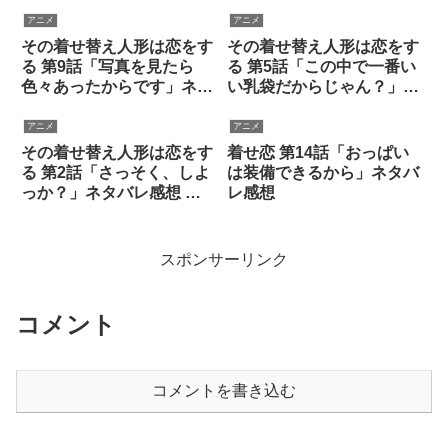
感想
トル回収スタート
アニメ
アニメ
その着せ替え人形は恋をす
その着せ替え人形は恋をす
る 第9話「写真を見たら
る 第5話「この中で一番い
色々あったからです」ネタ
い乳袋だからじゃん？」ネ
バレ感想
タバレ感想
アニメ
アニメ
その着せ替え人形は恋をす
着せ恋 第14話「おっぱい
る 第2話「さっそく、しよ
は装備できるから」ネタバ
っか？」ネタバレ感想 曲
レ感想
線の海夢
スポンサーリンク
コメント
コメントを書き込む