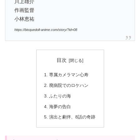
川上雄介
作画監督
小林恵祐
https://bisquedoll-anime.com/story/?id=08
目次
専属カメラマン心寿
廃病院でのロケハン
ふたりの海
海夢の告白
演出と劇伴、8話の奇跡