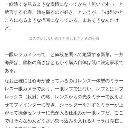
一瞬遠くを見るような表情になってから「無いですっ」と
断言する心寿。姉を撮るのが好き、というが、心は別のと
ころにあるような描写になっている。まあそうなんだけ
ど。
コスプレしないの？と言われたときの心寿
一眼レフカメラって、と値段を調べて絶望する新菜。一方
海夢は、価格の高さはともかく購入自体は既に決定事項で
ある。
なお正確には心寿が使っているのはレンズ一体型のミラー
レス一眼カメラであり、一眼レフではない。レフとはレフ
レックス（反射）の略。レンズからの光をミラーで反射さ
せてファインダーに導き、シャッターを押すとミラーが上
がって撮像センサーに光が入る仕組みが一眼レフだ。ここ
ではそんなめんどくさい突っ込みを入れるキャラは存在し