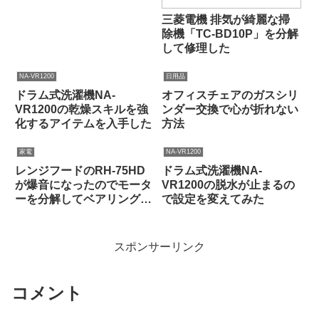
三菱電機 排気が綺麗な掃
除機「TC-BD10P」を分解
して修理した
NA-VR1200
日用品
ドラム式洗濯機NA-
オフィスチェアのガスシリ
VR1200の乾燥スキルを強
ンダー交換で心が折れない
化するアイテムを入手した
方法
家電
NA-VR1200
レンジフードのRH-75HD
ドラム式洗濯機NA-
が爆音になったのでモータ
VR1200の脱水が止まるの
ーを分解してベアリングを
で設定を変えてみた
交換した
スポンサーリンク
コメント