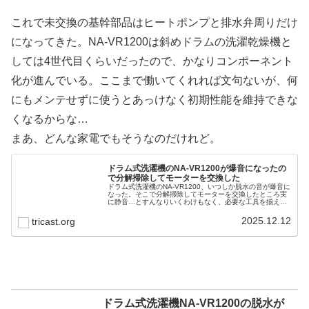
これで未交換の基幹部品はヒートポンプと排水弁周りだけ
になってきた。NA-VR1200は斜めドラムの洗濯乾燥機と
しては4世代目くらいだったので、かなりコンポーネント
化が進んでいる。ここまで働いてくれれば文句ないが、何
にもメンテせずに使うとあっけなく初期性能を維持できな
くなるからな…
まあ、どんな家電でもそうなのだけれど。
ドラム式洗濯機のNA-VR1200が爆音になったの
で分解掃除してモーターを交換した
ドラム式洗濯機のNA-VR1200、いつしか脱水の音が爆音に
なった。そこで分解掃除してモーターを交換したところ実
に静音…とすんなりいくわけもなく、必要な工具を揃えて
部品を調達し、ドラムを外して入れ替えるまで何日もかか
った。交換方法の勘所を抑えておくともっとスムーズに作
2025.12.12
tricast.org
業できるはず、ということで手順をまとめてみた。
ドラム式洗濯機NA-VR1200の脱水が