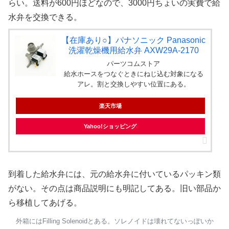
らい。送料が600円ほどなので、3000円ちょいの実費で給
水弁を交換できる。
【在庫あり○】パナソニック Panasonic
洗濯乾燥機用給水弁 AXW29A-2170
パーツコムストア
給水ホースをつなぐときにねじ込む対象になる
アレ。割と交換しやすい位置にある。
楽天市場
Yahoo!ショッピング
到着した給水弁には、元の給水弁に付いているパッキン類
がない。その点は商品説明にも明記してある。旧い部品か
ら移植してあげる。
外箱にはFilling Solenoidとある。ソレノイドは壊れてないっぽいか