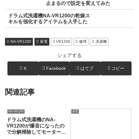
止まるので設定を変えてみた
ドラム式洗濯機NA-VR1200の乾燥ス
キルを強化するアイテムを入手した
NA-VR1200
家電
VR1200
修理
洗濯機
シェアする
X
Facebook
はてブ
コピー
関連記事
NA-VR1200
家電
ドラム式洗濯機のNA-
VR1200が爆音になったの
で分解掃除してモーターを
交換した