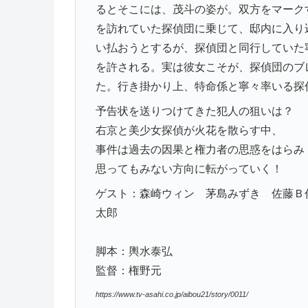
るとそこには、茂斗の姿が。双方をマーク
を訪れていた探偵団に乗じて、邸内に入り
い払おうとするが、探偵団と同行していた
を許される。実は彼女こそが、探偵団のブ
た。行き掛かり上、特命係と寧々率いる探
予告状を送りつけてきた犯人の狙いは？
右京と美少女探偵が火花を散らす中、
事件は過去の因果と権力者の思惑をはらみ
思ってもみない方向に転がっていく！
ゲスト：森崎ウィン 茅島みずき 佐藤Ｂ
太郎
脚本：輿水泰弘
監督：権野元
https://www.tv-asahi.co.jp/aibou21/story/0011/