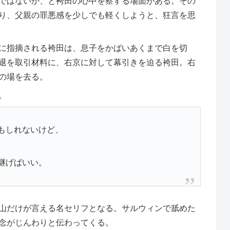
ではないか、と袴田の心中を察する場面がある。その
り、父親の罪悪感を少しでも軽くしようと、狂言を思
に指摘される袴田は、息子をかばいあくまで白を切
退を取引材料に、右京に対して幕引きを迫る袴田。右
の場を去る。
。
もしれないけど、
継げばいい。
山だけが言える名セリフとなる。サルウィンで舐めた
念がじんわりと伝わってくる。