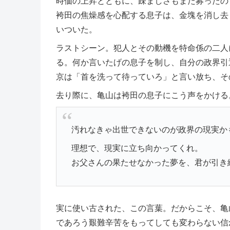
時価の上昇とともに、疎ましさもまた募ったの
袴田の焦燥感を心配する息子は、金塊を消し去
いついた。
ラストシーン。犯人とその動機を特命係の二人
る。何か言いたげの息子を制し、自分の政界引
京は「首を洗って待っていろ」と言い放ち、そ
去り際に、亀山は袴田の息子にこう声をかける
汚れなきゃ出世できないのが政界の現実か
理想で、現実に立ち向かってくれ。
お父さんの果たせなかった夢を、君が引き
実に使い古された、この言葉。だからこそ、亀
であろう艱難辛苦をもってしても変わらない信