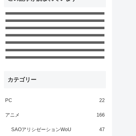
窓用エアコンがうるさい！ので対策
して静音化した
SAO アリシゼーション WoU 第23話
最終回「ニューワールド」ネタバレ
無職転生Ⅱ 第18話「ターニングポイ
感想 新世界
ント３」ネタバレ感想 さすがの神回
無職転生 第22話「現実（ユメ） 」ネ
タバレ感想 エリスの夢
無職転生Ⅱ 第24話「嗣ぐ」最終回ネ
タバレ感想
無職転生 第8話「ターニングポイント
1」ネタバレ感想 第一部～完～
無職転生 第16話「親子げんか」ネタ
バレ感想 エリスと家族
カテゴリー
PC
22
アニメ
166
SAOアリシゼーションWoU
47