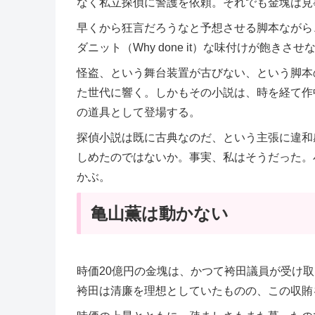
なく私立探偵に警護を依頼。それでも金塊は見
早くから狂言だろうなと予想させる脚本ながら
ダニット（Why done it）な味付けが飽きさせ
怪盗、という舞台装置が古びない、という脚本
た世代に響く。しかもその小説は、時を経て作
の道具として登場する。
探偵小説は既に古典なのだ、という主張に違和
しめたのではないか。事実、私はそうだった。
かぶ。
亀山薫は動かない
時価20億円の金塊は、かつて袴田議員が受け
袴田は清廉を理想としていたものの、この収賄