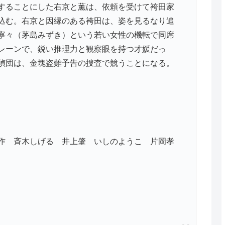
することにした右京と薫は、依頼を受けて袴田家
込む。右京と因縁のある袴田は、姿を見るなり追
寧々（茅島みずき）という若い女性の機転で同席
レーンで、鋭い推理力と観察眼を持つ才媛だっ
偵団は、金塊盗難予告の捜査で競うことになる。
作 斉木しげる 井上肇 いしのようこ 片岡孝