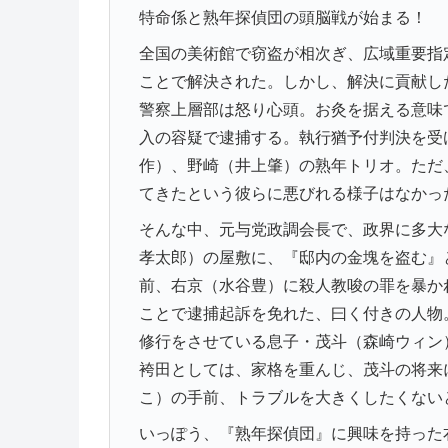
特命係と熟年探偵団の頭脳戦が始まる！
全国の美術館で窃盗が相次ぎ、広域重要指
ことで解決された。しかし、解決に貢献し
警察上層部は怒り心頭。お灸を据える意味
入の容疑で逮捕する。執行猶予付判決を受
作）、野崎（井上肇）の熟年トリオ。ただ
てきたという彼らに悪びれる様子はなかっ
そんな中、元与党政調会長で、政界に多大
孝太郎）の屋敷に、『邸内の金塊を盗む』
前、右京（水谷豊）に殺人教唆の罪を暴か
ことで逮捕起訴を免れた、曰く付きの人物
修行をさせている息子・茂斗（森崎ウィン
袴田としては、家格を重んじ、茂斗の将来
こ）の手前、トラブルを大きくしたくない
いっぽう、『熟年探偵団』に興味を持った