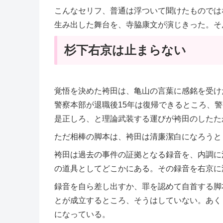
こんなセリフ、普通は浮ついて聞けたものでは
生み出した舞台を、寺脇康文が演じきった。そ
杉下右京は止まらない
覚悟を決めた袴田は、亀山の言葉に感銘を受け
警察本部が退職後15年は復帰できるところ、警
是正しろ、と理論武装する運びが袴田のしたた
ただ相棒の脚本は、袴田は清廉潔白になろうと
袴田は過去の事件の証拠となる録音を、内調に
の道具としてどこかにある。その録音を右京に
録音を自ら差し出すか、罪を認めて自首する脚
とが成立するところ、そうはしていない。あく
になっている。