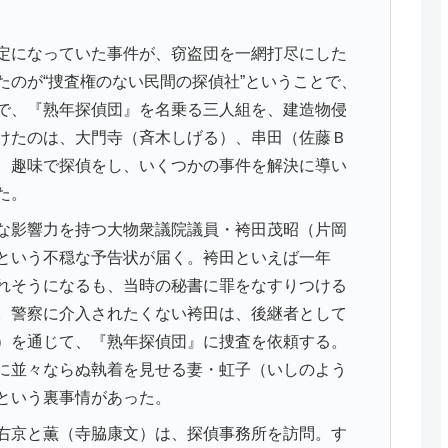
定になっていた事件が、窃盗団を一網打尽にした
たのが“捜査権のない民間の探偵社”ということで、
で、『熟年探偵団』を名乗る三人組を、建造物侵
けたのは、大門寺（斉木しげる）、串田（佐藤Ｂ
、趣味で探偵をし、いくつかの事件を解決に導い
た。
な影響力を持つ大物衆議院議員・袴田茂昭（片岡
という不穏な予告状が届く。袴田といえば一年
れそうになるも、当時の秘書に罪をなすりつける
。警察に介入されたくない袴田は、後継者として
）を通じて、『熟年探偵団』に捜査を依頼する。
に並々ならぬ執着を見せる妻・虹子（いしのよう
という裏事情があった。
右京と薫（寺脇康文）は、探偵事務所を訪問。す