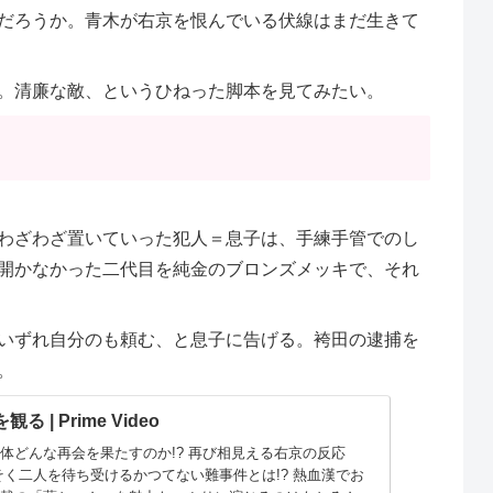
だろうか。青木が右京を恨んでいる伏線はまだ生きて
。清廉な敵、というひねった脚本を見てみたい。
わざわざ置いていった犯人＝息子は、手練手管でのし
開かなかった二代目を純金のブロンズメッキで、それ
いずれ自分のも頼む、と息子に告げる。袴田の逮捕を
。
観る | Prime Video
体どんな再会を果たすのか!? 再び相見える右京の反応
そく二人を待ち受けるかつてない難事件とは!? 熱血漢でお