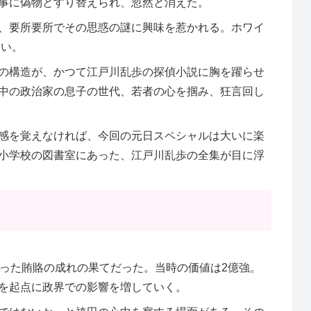
事に偽物とすり替えられ、忽然と消えた。
、要所要所でその思惑の謎に興味を惹かれる。ホワイ
ない。
の構造が、かつて江戸川乱歩の探偵小説に胸を躍らせ
中の政治家の息子の世代、若者の心を掴み、狂言回し
感を覚えなければ、今回の元日スペシャルは大いに楽
小学校の図書室にあった、江戸川乱歩の全集が目に浮
取った賄賂の成れの果てだった。当時の価値は2億強。
を起点に政界での影響を増していく。