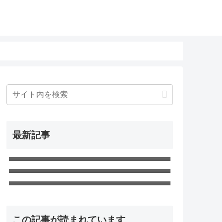
最新記事
相棒21 元日スペシャル 第11話「大金
塊」ネタバレ感想
シン・エヴァンゲリオン劇場版? ネタ
バレ感想＆考察
「天気の子」ネタバレ感想 すべてが
氷解する仕掛けを考察
この記事が読まれています