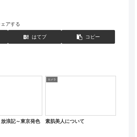
シェアする
はてブ
コピー
カメラ
ト放浪記～東京発色
素肌美人について