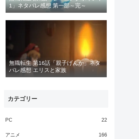
1」ネタバレ感想 第一部～完～
無職転生 第16話「親子げんか」ネタ
バレ感想 エリスと家族
カテゴリー
PC
22
アニメ
166