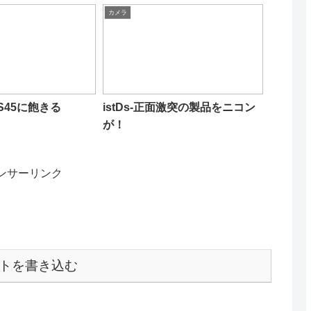
カメラ
t S45に飽きる
istDs-正面激突の製品をニコン
が！
ンサーリンク
トを書き込む