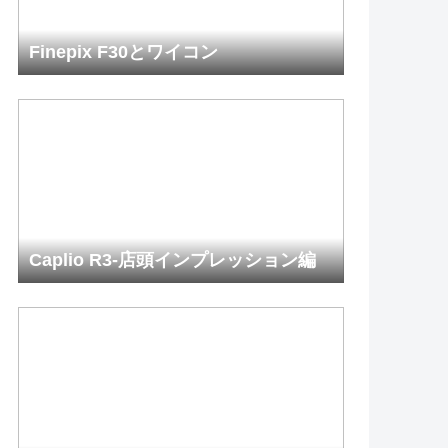
Finepix F30とワイコン
Caplio R3-店頭インプレッション編