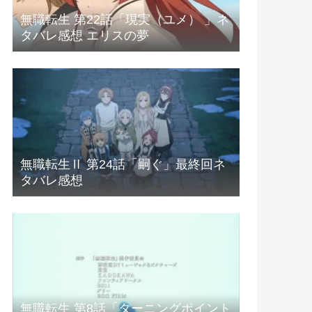
無職転生 第22話「現実（ユメ） 」ネ
タバレ感想 エリスの夢
無職転生Ⅱ 第24話「嗣ぐ」最終回ネ
タバレ感想
無職転生 第8話「ターニングポイント