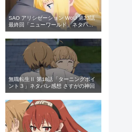
SAO アリシゼーション WoU 第23話
最終回「ニューワールド」ネタバレ
感想 新世界
無職転生Ⅱ 第18話「ターニングポイ
ント３」ネタバレ感想 さすがの神回