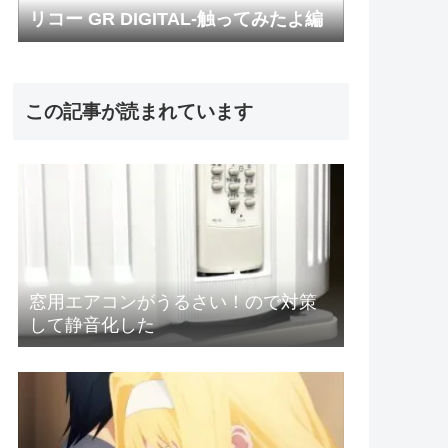
リコー GR DIGITAL-触ってみたよ編
この記事が読まれています
窓用エアコンがうるさい！ので対策
して静音化した