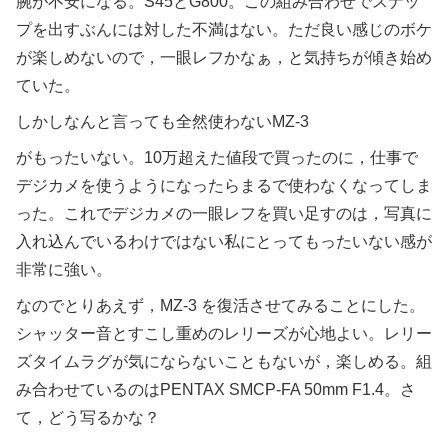
腕が不安になる。S45とG800。この組み合わせでスナッ
プを出すぶんには対した不満はない。ただ良い感じのボケ
が楽しめないので，一眼レフかなぁ，と気持ちが傾き始め
ていた。
しかしなんと言っても全然使わないMZ-3
がもったいない。10万超えた値段で買ったのに，仕事で
デジカメを使うようになったらまるで使わなくなってしま
った。これでデジカメの一眼レフを買い足すのは，写真に
入れ込んでいるわけではない私にとってもったいない感が
非常に強い。
なのでとりあえず，MZ-3 を復活させてみることにした。
シャッター音とすこし重めのレリーズが心地よい。レリー
ズタイムラグが気にならないこともないが，楽しめる。組
み合わせているのはPENTAX SMCP-FA 50mm F1.4。さ
て，どう写るかな？