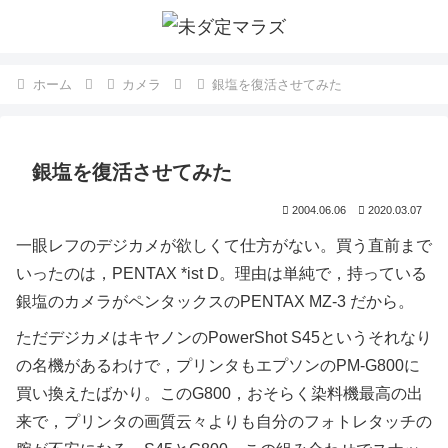
ホーム
カメラ
銀塩を復活させてみた
銀塩を復活させてみた
2004.06.06
2020.03.07
一眼レフのデジカメが欲しくて仕方がない。買う直前まで
いったのは，PENTAX *ist D。理由は単純で，持っている
銀塩のカメラがペンタックスのPENTAX MZ-3 だから。
ただデジカメはキヤノンのPowerShot S45というそれなり
の名機があるわけで，プリンタもエプソンのPM-G800に
買い換えたばかり。このG800，おそらく染料機最高の出
来で，プリンタの画質云々よりも自分のフォトレタッチの