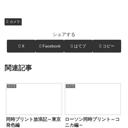
カメラ
シェアする
X
Facebook
はてブ
コピー
関連記事
カメラ
カメラ
同時プリント放浪記～東京
ローソン同時プリント～コ
発色編
ニカ編～