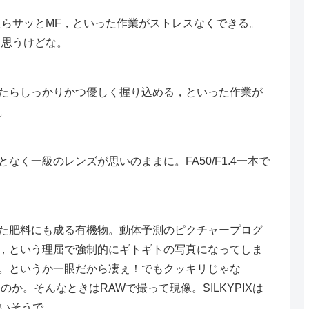
らサッとMF，といった作業がストレスなくできる。
と思うけどな。
たらしっかりかつ優しく握り込める，といった作業が
。
く一級のレンズが思いのままに。FA50/F1.4一本で
た肥料にも成る有機物。動体予測のピクチャープログ
，という理屈で強制的にギトギトの写真になってしま
。というか一眼だから凄ぇ！でもクッキリじゃな
か。そんなときはRAWで撮って現像。SILKYPIXは
しいそうで。