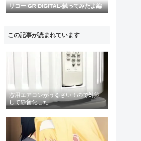
リコー GR DIGITAL-触ってみたよ編
この記事が読まれています
窓用エアコンがうるさい！ので対策
して静音化した