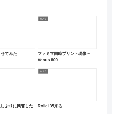
カメラ
させてみた
ファミマ同時プリント現像～
Venus 800
カメラ
R3-久しぶりに興奮した
Rollei 35来る