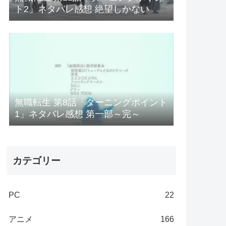
ト2」ネタバレ感想 絶望しかない
無職転生 第8話「ターニングポイント
1」ネタバレ感想 第一部～完～
カテゴリー
PC
22
アニメ
166