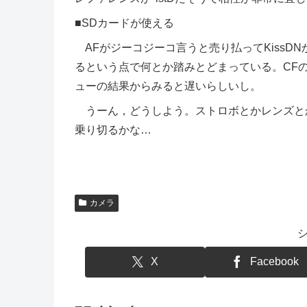
■SDカードが使える
AFがジーコジーコ言うと売り払ってKissDN
るという点で何とか踏みとどまっている。CF
ューの結果からみると遅いらしいし。
うーん，どうしよう。ストロボとかレンズとか
乗り切るかな…
カメラ
X
Facebook