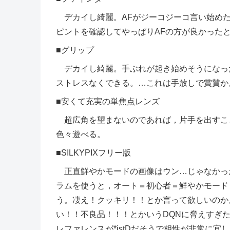
デカイし綺麗。AFがジーコジーコ言い始めた
ピントを確認してやっぱりAFの方が良かった
■グリップ
デカイし綺麗。手ぶれが起き始めそうになっ
ストレスなくできる。…これは手放しで賞賛か
■安くて充実の単焦点レンズ
超広角を望まないのであれば，片手を出すことな
色々遊べる。
■SILKYPIXフリー版
正直鮮やかモードの画像はウン…じゃなかっ
ラムを使うと，オート＝初心者＝鮮やかモード
う。凄え！クッキリ！！とか言って欲しいのか
い！！不良品！！！とかいうDQNに脅えすぎたの
レファレンスが*istDだそうで相性が非常に宜