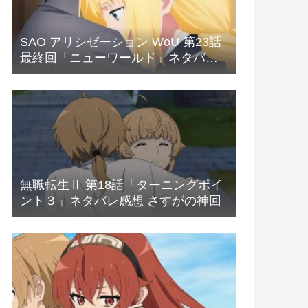
SAO アリシゼーション WoU 第23話
最終回「ニューワールド」ネタバレ
感想 新世界
無職転生Ⅱ 第18話「ターニングポイ
ント３」ネタバレ感想 さすがの神回