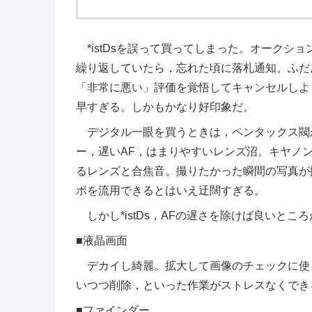
*istDsを誤って買ってしまった。オークシ
繰り返していたら，忘れた頃に落札通知。ふだ
「非常に悪い」評価を覚悟してキャンセルしよ
早すぎる。しかもかなり好印象だ。
デジタル一眼を買うときは，ペンタックス閥
ー，遅いAF，はまりやすいレンズ沼。キヤノ
るレンズと合焦音。撮りたかった瞬間の写真が
ボを流用できるとはいえ迂闊すぎる。
しかし*istDs，AFの遅さを除けば良いとこ
■液晶画面
デカイし綺麗。拡大して画像のチェックに使う
いつつ削除，といった作業がストレスなくでき
■ファインダー