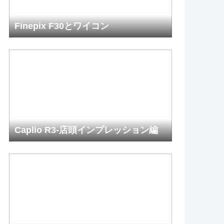
Finepix F30とワイコン
Caplio R3-店頭インプレッション編