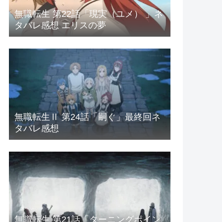
無職転生 第22話「現実（ユメ） 」ネ
タバレ感想 エリスの夢
無職転生Ⅱ 第24話「嗣ぐ」最終回ネ
タバレ感想
無職転生 第21話「ターニングポイン