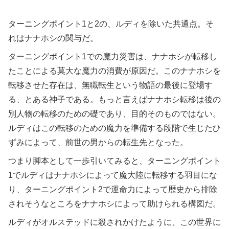
ターニングポイント1と2の、ルディを除いた共通点。そ
れはナナホシの関与だ。
ターニングポイント1での魔力災害は、ナナホシが転移し
たことによる莫大な魔力の消費が原因だ。このナナホシを
転移させた存在は、無職転生という物語の最後に登場す
る、とある神子である。もっと言えばナナホシ転移は後の
別人物の転移のための礎であり、目的そのものではない。
ルディはこの転移のための魔力を準備する段階で生じたひ
ずみによって、前世の男からの転生先となった。
つまり脚本として一歩引いてみると、ターニングポイント
1でルディはナナホシによって魔大陸に転移する羽目にな
り、ターニングポイント2で運命力によって歴史から排除
されそうなところをナナホシによって助けられる構図だ。
ルディがオルステッドに殺されかけたように、この世界に