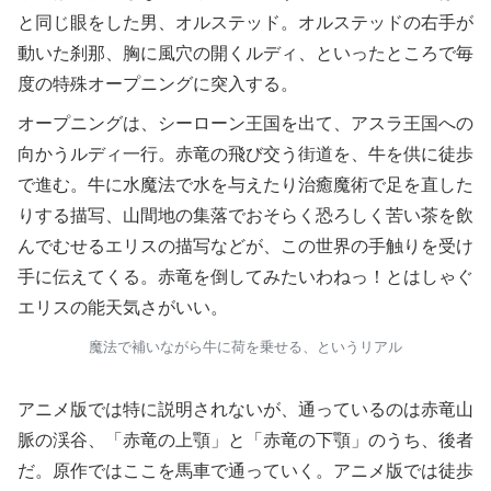
と同じ眼をした男、オルステッド。オルステッドの右手が
動いた刹那、胸に風穴の開くルディ、といったところで毎
度の特殊オープニングに突入する。
オープニングは、シーローン王国を出て、アスラ王国への
向かうルディ一行。赤竜の飛び交う街道を、牛を供に徒歩
で進む。牛に水魔法で水を与えたり治癒魔術で足を直した
りする描写、山間地の集落でおそらく恐ろしく苦い茶を飲
んでむせるエリスの描写などが、この世界の手触りを受け
手に伝えてくる。赤竜を倒してみたいわねっ！とはしゃぐ
エリスの能天気さがいい。
魔法で補いながら牛に荷を乗せる、というリアル
アニメ版では特に説明されないが、通っているのは赤竜山
脈の渓谷、「赤竜の上顎」と「赤竜の下顎」のうち、後者
だ。原作ではここを馬車で通っていく。アニメ版では徒歩