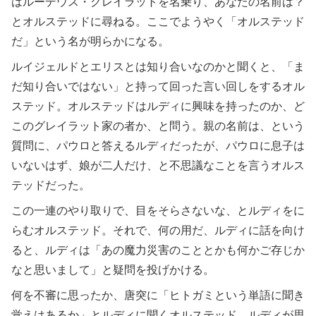
はルーデウス・グレイラットを名乗り、あなたの名前は？
とオルステッドに尋ねる。ここでようやく「オルステッド
だ」という名が明らかになる。
ルイジェルドとエリスとは知り合いなのかと聞くと、「ま
だ知り合いではない」と持って回った言い回しをするオル
ステッド。オルステッドはルディに興味を持ったのか、ど
このグレイラット家の者か、と問う。親の名前は、という
質問に、パウロと答えるルディだったが、パウロに息子は
いないはず、娘が二人だけ、と不思議なことを言うオルス
テッドだった。
この一連のやり取りで、目をそらさないな、とルディをに
らむオルステッド。それで、何の用だ、ルディに話を向け
ると、ルディは「あの魔力災害のこととかも何かご存じか
なと思いまして」と疑問を投げかける。
何を不審に思ったか、唐突に「ヒトガミという単語に聞き
覚えはあるか」とルディに聞くオルステッド。ルディが思