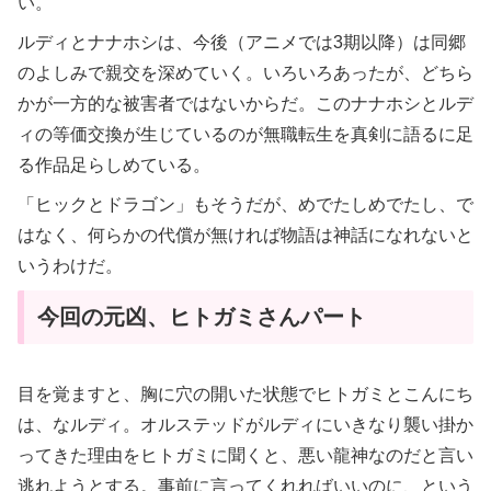
い。
ルディとナナホシは、今後（アニメでは3期以降）は同郷
のよしみで親交を深めていく。いろいろあったが、どちら
かが一方的な被害者ではないからだ。このナナホシとルデ
ィの等価交換が生じているのが無職転生を真剣に語るに足
る作品足らしめている。
「ヒックとドラゴン」もそうだが、めでたしめでたし、で
はなく、何らかの代償が無ければ物語は神話になれないと
いうわけだ。
今回の元凶、ヒトガミさんパート
目を覚ますと、胸に穴の開いた状態でヒトガミとこんにち
は、なルディ。オルステッドがルディにいきなり襲い掛か
ってきた理由をヒトガミに聞くと、悪い龍神なのだと言い
逃れようとする。事前に言ってくれればいいのに、という