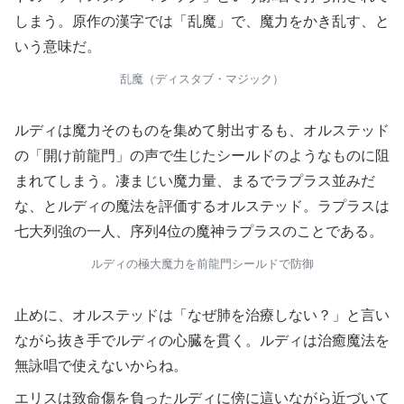
しまう。原作の漢字では「乱魔」で、魔力をかき乱す、と
いう意味だ。
乱魔（ディスタブ・マジック）
ルディは魔力そのものを集めて射出するも、オルステッド
の「開け前龍門」の声で生じたシールドのようなものに阻
まれてしまう。凄まじい魔力量、まるでラプラス並みだ
な、とルディの魔法を評価するオルステッド。ラプラスは
七大列強の一人、序列4位の魔神ラプラスのことである。
ルディの極大魔力を前龍門シールドで防御
止めに、オルステッドは「なぜ肺を治療しない？」と言い
ながら抜き手でルディの心臓を貫く。ルディは治癒魔法を
無詠唱で使えないからね。
エリスは致命傷を負ったルディに傍に這いながら近づいて