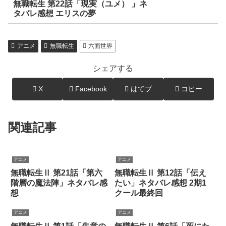
無職転生 第22話「現実（ユメ） 」ネ
タバレ感想 エリスの夢
アニメ
無職転生
六面世界
シェアする
X
Facebook
はてブ
コピー
関連記事
アニメ
アニメ
無職転生Ⅱ 第21話「第六
無職転生Ⅱ 第12話「伝え
階層の魔法陣」ネタバレ感
たい」ネタバレ感想 2期1
想
クール最終回
アニメ
アニメ