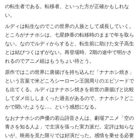
の転生者である。転移者、といった方が正確かもしれな
い。
ルディは転生なのでこの世界の人族として成長していく。
ところがナナホシは、七星静香の転移時のままで年を取ら
ない。なのでルディからすると、転生前に助けた女子高生
とは結びつくはずがない。再登場時、2期の途中で明かさ
れるのでアニメ組はもうちょい待とう。
原作ではこの世界に唐揚げを持ち込んだ「ナナホシ焼き」
という言葉で米どころシーローン王国周りのエピソードで
も出てくる。ルディはナナホシ焼きを前世の唐揚げと比較
してダメ出ししまくった過去があるので、ナナホシ？どこ
かで聞いたような…、という感想になる。
なおナナホシの声優の若山詩音さんは、劇場アニメ「空の
青さを知る人よ」で主演を張った実力派だ。定評は知らな
いが、映画を見た限りでは好演だった。感情を乗せる必要