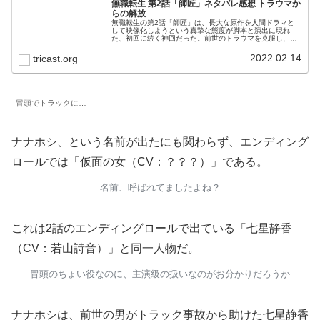
無職転生 第2話「師匠」ネタバレ感想 トラウマか
らの解放
無職転生の第2話「師匠」は、長大な原作を人間ドラマと
して映像化しようという真摯な態度が脚本と演出に現れ
た、初回に続く神回だった。前世のトラウマを克服し、転
生後の師と仰ぐロキシーとの信頼関係を、壮大な詠唱と魔
法発動シーンで描く。魔術の描写が本当に綺麗だ。
2022.02.14
tricast.org
冒頭でトラックに…
ナナホシ、という名前が出たにも関わらず、エンディング
ロールでは「仮面の女（CV：？？？）」である。
名前、呼ばれてましたよね？
これは2話のエンディングロールで出ている「七星静香
（CV：若山詩音）」と同一人物だ。
冒頭のちょい役なのに、主演級の扱いなのがお分かりだろうか
ナナホシは、前世の男がトラック事故から助けた七星静香