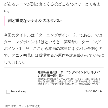
があるシーンが割と出てくる役どころなので、とてもよ
い。
割と重要なナナホシのネタバレ
今回のタイトルは「ターニングポイント2」である。では
ターニングポイント1はというと、第8話の「ターニング
ポイント1」だ。ここから本当の本当にネタバレ全開なの
で、アニメ初見組は我慢するか原作を読み終わってからに
してほしい。
無職転生 第8話「ターニングポイント1」ネタバ
レ感想 第一部～完～
無職転生の第8話「ターニングポイント1」では、転生して
真っ当（前世比）に生きるルディの日常が終わる。今後の
物語をドライブする重要人物が次々と世界の異変に気づ
き、行動し始める。あっという間に展開する話を、練られ
た脚本と相変わらずの神作画で一気に描いた、ひとつめの
2022.02.14
tricast.org
「最終回」だ。
魔力災害、フィットア領消失