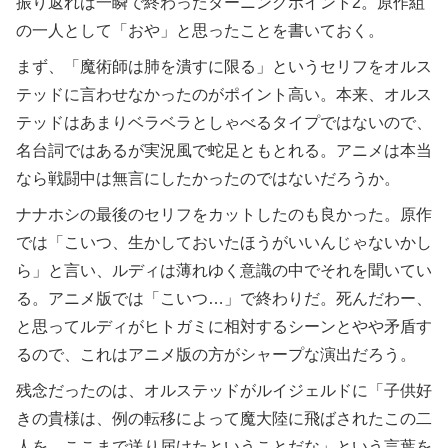
振り返れば一瞬で終わったターニングポイント2。原作組
の一人として「おや」と思ったことを書いておく。
まず、「魔術師は肺を潰すに限る」というセリフをオルス
テッドに言わせなかったのがポイント高い。本来、オルス
テッドはあまりベラベラとしゃべるタイプではないので、
名台詞ではあるが実況風で蛇足ともとれる。アニメは本当
なら戦闘中は無言にしたかったのではないだろうか。
ナナホシの最後のセリフをカットしたのも良かった。原作
では「こいつ、生かしておいたほうがいいんじゃないかし
ら」と言い、ルディは薄れゆく意識の中でそれを聞いてい
る。アニメ版では「こいつ…」で終わりだ。死んだわー、
と思ってルディがヒトガミに相対するシーンとやや矛盾す
るので、これはアニメ版の方がシャープな演出だろう。
残念だったのは、オルステッドがルイジェルドに「子供好
きの貴様は、例の転移によって魔大陸に飛ばされたこの二
人を、ここまで送り届けたということだな」という言葉を