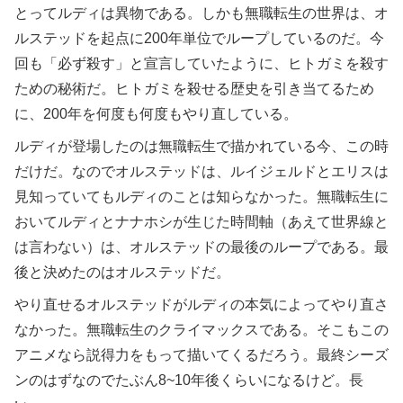
とってルディは異物である。しかも無職転生の世界は、オ
ルステッドを起点に200年単位でループしているのだ。今
回も「必ず殺す」と宣言していたように、ヒトガミを殺す
ための秘術だ。ヒトガミを殺せる歴史を引き当てるため
に、200年を何度も何度もやり直している。
ルディが登場したのは無職転生で描かれている今、この時
だけだ。なのでオルステッドは、ルイジェルドとエリスは
見知っていてもルディのことは知らなかった。無職転生に
おいてルディとナナホシが生じた時間軸（あえて世界線と
は言わない）は、オルステッドの最後のループである。最
後と決めたのはオルステッドだ。
やり直せるオルステッドがルディの本気によってやり直さ
なかった。無職転生のクライマックスである。そこもこの
アニメなら説得力をもって描いてくるだろう。最終シーズ
ンのはずなのでたぶん8~10年後くらいになるけど。長