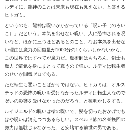
ルディに、龍神のことは未来も現在も見えない、と答える
ヒトガミ。
というのも、龍神は呪いがかかっている「呪い子（のろい
こ）」だという。本気を出せない呪い、人に恐怖される呪
いなど、ほかに三つほどあるとのこと。なお本気を出せな
い理由は魔力の回復量が1000分の1くらいしかないから。
この世界ではすべてが魔力だ。魔術師はもちろん、剣士も
魔力で闘気を身にまとって戦うので強い。ルディは転生者
のせいか闘気ゼロである。
ただ転生も悪いことばかりではない。ヒトガミは、オルス
テッドの恐怖の呪いを受けなかったルディは転生人なので
呪いの影響を受けなかったのだろう、と種明かしをする。
ルイジェルドの呪いは槍の呪いで、髪を切ったおかげでも
はや呪いは消えつつあるらしい。スペルド族の名誉挽回の
努力は無駄じゃなかった、と安堵する前世の男である。