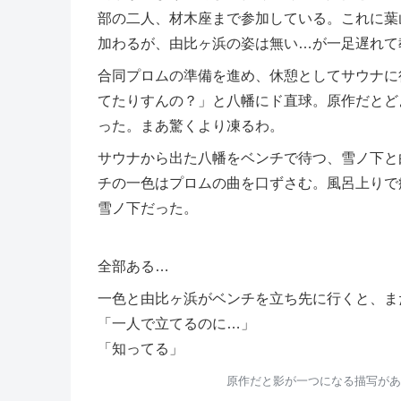
部の二人、材木座まで参加している。これに葉
加わるが、由比ヶ浜の姿は無い…が一足遅れて
合同プロムの準備を進め、休憩としてサウナに
てたりすんの？」と八幡にド直球。原作だとど
った。まあ驚くより凍るわ。
サウナから出た八幡をベンチで待つ、雪ノ下と
チの一色はプロムの曲を口ずさむ。風呂上りで
雪ノ下だった。
全部ある…
一色と由比ヶ浜がベンチを立ち先に行くと、ま
「一人で立てるのに…」
「知ってる」
原作だと影が一つになる描写があ