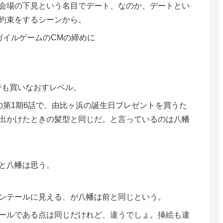
会場の下見という名目でデート、なのか、デートとい
約束をするシーンから。
ガイルゲームのCMの締めに
aでも買いなおすレベル。
の第1期6話で、由比ヶ浜の誕生日プレゼントを買うた
出かけたときの髪型と同じだ。と言っているのは八幡
と八幡は思う。
ンテールに見える、が八幡は前と同じという。
ールである点は同じだけれど、違うでしょ。挿絵も違