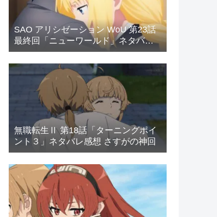
SAO アリシゼーション WoU 第23話
最終回「ニューワールド」ネタバレ
感想 新世界
無職転生Ⅱ 第18話「ターニングポイ
ント３」ネタバレ感想 さすがの神回