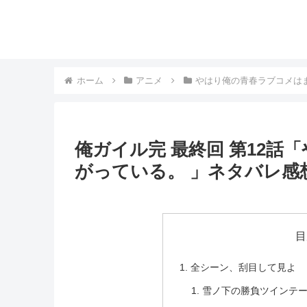
ホーム
アニメ
やはり俺の青春ラブコメは
俺ガイル完 最終回 第12
がっている。 」ネタバレ感
目
全シーン、刮目して見よ
雪ノ下の勝負ツインテ