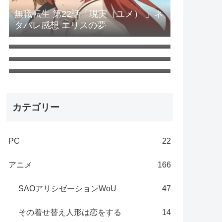
無職転生 第22話「現実（ユメ） 」ネ
タバレ感想 エリスの夢
無職転生Ⅱ 第24話「嗣ぐ」最終回ネ
タバレ感想
無職転生 第8話「ターニングポイント
1」ネタバレ感想 第一部～完～
無職転生 第21話「ターニングポイン
ト2」ネタバレ感想 絶望しかない
カテゴリー
PC
22
アニメ
166
SAOアリシゼーションWoU
47
その着せ替え人形は恋をする
14