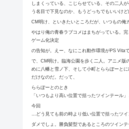
しまくっている、こじらせている、その二人が
う名目で下見なのか、もうどっちでもいいけど
CM明け、といきたいところだが、いつもの俺
やはり俺の青春ラブコメはまちがっている。完
ゲーム化決定
の告知が。えー、なにこれ動作環境がPS Vit
で、CM明け。臨海公園を歩く二人。アニメ版
めに八幡と雪ノ下、そして小町とららぽーとに
だけなのだ。だって、
ららぽーとのとき
「いつもより高い位置で括ったツインテール」
今回
…どう見ても前の時より低い位置で括ったツイ
ダメでしょ。勝負髪型であるところのツインテ