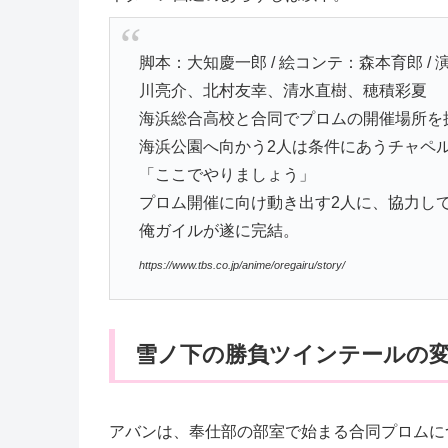
脚本：大知慶一郎 / 絵コンテ：森本育郎 /
川亮介、北村友幸、清水直樹、穂積彩夏
海浜総合高校と合同でプロムの開催場所を
海浜公園へ向かう2人は条件にあうチャペ
「ここでやりましょう」
プロム開催に向け動き出す2人に、協力し
俺ガイルが遂に完結。
https://www.tbs.co.jp/anime/oregairu/story/
雪ノ下の勝負ツインテールの
アバンは、奉仕部の部室で始まる合同プロムに