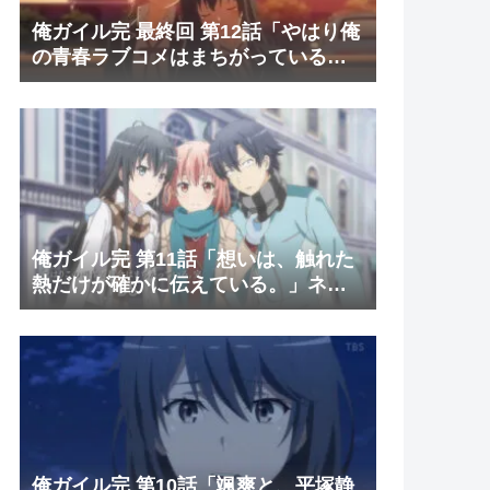
俺ガイル完 最終回 第12話「やはり俺
の青春ラブコメはまちがっている。
」ネタバレ感想
俺ガイル完 第11話「想いは、触れた
熱だけが確かに伝えている。」ネタ
バレ感想
俺ガイル完 第10話「颯爽と、平塚静