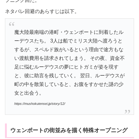
プニング回だ。
ネタバレ回避のあらすじは以下。
魔大陸最南端の港町・ウェンポートに到着したル
ーデウスたち。 3人は船でミリス大陸へ渡ろうと
するが、スペルド族がいるという理由で途方もな
い渡航費用を請求されてしまう。 その夜、資金不
足に悩むルーデウスの夢にヒトガミが姿を現す
と、彼に助言を残していく。 翌日、ルーデウスが
町の中を散策していると、お腹をすかせた謎の少
女と出会う。
https://mushokutensei.jp/story/12/
ウェンポートの街並みを描く特殊オープニング