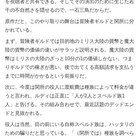
を視聴者と共有できる。そしてその演出のために生じた若
干の不自然さを隠せるので、一石三鳥だからだ。
原作だと、このやり取りの舞台は冒険者ギルドと関所に分
かれている。
まず、冒険者ギルドでは目的地のミリス大陸の貨幣と魔大
陸の貨幣の価値の違いがサラッと説明される。魔大陸の貨
幣はミリスの大陸のざっと10分の1の価値しかない。つま
りギルドでの稼ぎが悪い。後で出てくる高額請求を支払う
までに時間がかかるという前振りだ。
次に、今度は関所の役人に渡航費は種族によって料金が違
うと言われ、ルディは正直に「人が2人とスペルド族1
人」と告げる。その組み合わせで、最近話題のデッドエン
ドと見抜かれる。
役人は当然、目の前にいる自称スペルド族は、ハッタリの
ための騙りだと思っている。「（関所では）種族を調べら