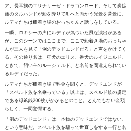
ア、長耳族のエリナリーゼ・ドラゴンロード、そして炭鉱
族のタルハンドが船を降りて町へと向かう光景を背景に、
ルディたちは船着き場のおっちゃんと話しをしている。
一瞬、ロキシーの声にルディが気づいた風な演出がある
が、このシーンではここまで。ここで船着き場のおっちゃ
んが三人を見て「例のデッドエンドだろ」と声をかけてく
る。その通り名は、狂犬のエリス、番犬のルイジェルド、
ときて、飼い主のルージェルド、と名前を間違えられてい
るルディだった。
ルディたちが船着き場で料金を聞くと、デッドエンドが
「スペルド族を名乗っている」以上は、スペルド族の規定
である緑鉱銭200枚がかかるとのこと。とんでもない金額
らしく、一同驚愕する。
「例のデッドエンド」は、本物のデッドエンドではない、
という意味だ。スペルド族を騙って世直しをする一行と名