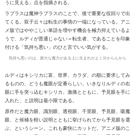
うに見える」点を指摘される。
ラプラスは魔神ラプラスのことで、後で重要な役回りで出
てくる。双子云々は転生の事情の一端になっている。アニ
メ版ではややこしい単語を増やす機会を極力抑えているよ
うで、ルディが普通じゃない＝転生者、であることを印象
付ける「気持ち悪い」のひと言でいい気がする。
気持ち悪いのは、膨大な魔力がある上に生まれがよく分からんから
ルディはキシリカに富、世界、カラダ、の順に要求してみ
るものの、どうも魔眼が定番らしい。いきなりルディの右
眼に手を突っ込むキシリカ。激痛とともに、予見眼を手に
入れた、と説明は最小限である。
原作だと魔力眼、識別眼、透視眼、千里眼、予見眼、吸魔
眼、と候補を軽い説明とともに挙げられてから予見眼を選
ぶ、というシーン。これも豪快にカットだ。アニメ版のこ