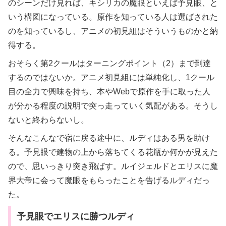
のシーンだけ見れば、キシリカの魔眼といえば予見眼、と
いう構図になっている。原作を知っている人は選ばされた
のを知っているし、アニメの初見組はそういうものかと納
得する。
おそらく第2クールはターニングポイント（2）まで到達
するのではないか。アニメ初見組には単純化し、1クール
目の全力で興味を持ち、本やWebで原作を手に取った人
が分かる程度の説明で突っ走っていく気配がある。そうし
ないと終わらないし。
そんなこんなで宿に戻る途中に、ルディはある男を助け
る。予見眼で建物の上から落ちてくる花瓶か何かが見えた
ので、思いっきり突き飛ばす。ルイジェルドとエリスに魔
界大帝に会って魔眼をもらったことを告げるルディだっ
た。
予見眼でエリスに勝つルディ