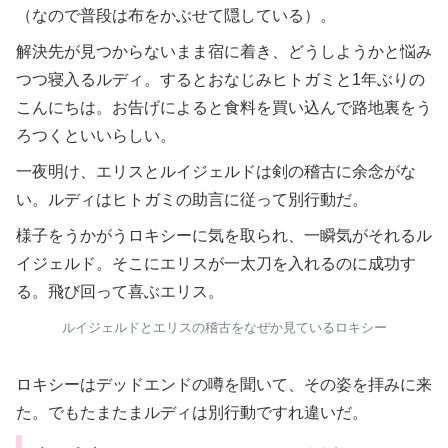
（なので普段は布をかぶせて隠している）。
解決先が見つからないまま宿に着き、どうしようかと悩み
つつ寝入るルディ。するとおなじみヒトガミと1年ぶりの
こんにちは。お告げによると食料を買い込んで路地裏をう
ろつくといいらしい。
一夜明け、エリスとルイジェルドは剣の稽古に余念がな
い。ルディはヒトガミの助言に従って別行動だ。
様子をうかがうロキシーに気を取られ、一瞬気がそれるル
イジェルド。そこにエリスが一太刀を入れるのに成功す
る。飛び回って喜ぶエリス。
ルイジェルドとエリスの稽古をなぜか見ているロキシー
ロキシーはデッドエンドの噂を聞いて、その姿を拝みに来
た。でもたまたまルディは別行動ですれ違いだ。