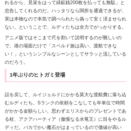
れるから、見栄をはって緑鉱銭200枚を払っても無駄」と
忠告してくれるのだ。ハッタリなら関所を通過できるが、
実は本物なので本気で調べられたら偽って安く済ませられ
ない。ということで、ルディたちは全力でがっかりする。
アニメ版ではそこまで尺を割いて説明するのが難しいの
で、港の場面だけで「スペルド族は高い、渡航できな
い！」というシンプルなシーンとしてサラッと流している
のだろう。
1年ぶりのヒトガミ登場
話を戻して、ルイジェルドにかかる莫大な渡航費に落ち込
むルディたち。Sランクの依頼をこなしても年単位で時間
がかかる金額らしい。思わずエリスからのプレゼントであ
る杖、アクアハーティア（傲慢なる水竜王）に目をやるル
ディだ。バカでかい魔石がはまっているので価値が高い