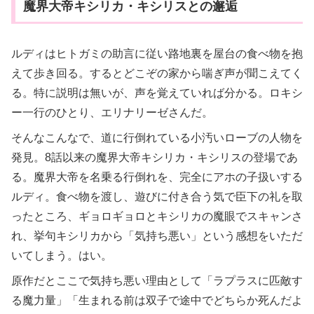
魔界大帝キシリカ・キシリスとの邂逅
ルディはヒトガミの助言に従い路地裏を屋台の食べ物を抱
えて歩き回る。するとどこぞの家から喘ぎ声が聞こえてく
る。特に説明は無いが、声を覚えていれば分かる。ロキシ
ー一行のひとり、エリナリーゼさんだ。
そんなこんなで、道に行倒れている小汚いローブの人物を
発見。8話以来の魔界大帝キシリカ・キシリスの登場であ
る。魔界大帝を名乗る行倒れを、完全にアホの子扱いする
ルディ。食べ物を渡し、遊びに付き合う気で臣下の礼を取
ったところ、ギョロギョロとキシリカの魔眼でスキャンさ
れ、挙句キシリカから「気持ち悪い」という感想をいただ
いてしまう。はい。
原作だとここで気持ち悪い理由として「ラプラスに匹敵す
る魔力量」「生まれる前は双子で途中でどちらか死んだよ