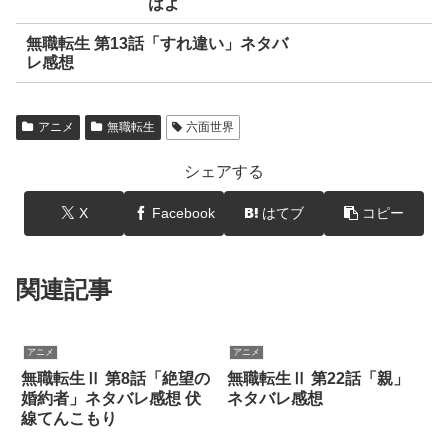
はよ
無職転生 第13話「すれ違い」ネタバ
レ感想
アニメ
無職転生
六面世界
シェアする
X
Facebook
はてブ
コピー
関連記事
アニメ
アニメ
無職転生Ⅱ 第8話「絶望の
無職転生Ⅱ 第22話「親」
婚約者」ネタバレ感想 伏
ネタバレ感想
線てんこもり