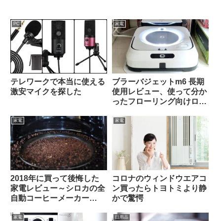
PC
家電
テレワークで本当に使える
ブラーバジェットm6 長期
激安マイクを探した
使用レビュー、使って分か
ったフローリング向けロボ
ット掃除機の意外な弱点と
は
家電
家電
2018年に買って後悔した
コロナのウィンドウエアコ
家電レビュー～シロカの全
ン買ったらトヨトミより静
自動コーヒーメーカー
かで驚愕
「SC-C111」
家電
日用品