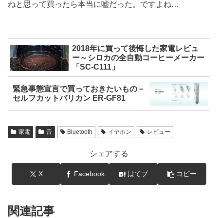
ねと思って買ったら本当に嘘だった。ですよね…
2018年に買って後悔した家電レビュ
ー～シロカの全自動コーヒーメーカー
「SC-C111」
緊急事態宣言で買っておきたいもの－
セルフカットバリカン ER-GF81
家電
音
Bluetooth
イヤホン
レビュー
シェアする
X
Facebook
はてブ
コピー
関連記事