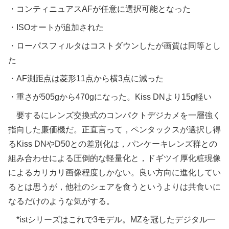
・コンティニュアスAFが任意に選択可能となった
・ISOオートが追加された
・ローパスフィルタはコストダウンしたが画質は同等とし
た
・AF測距点は菱形11点から横3点に減った
・重さが505gから470gになった。Kiss DNより15g軽い
要するにレンズ交換式のコンパクトデジカメを一層強く
指向した廉価機だ。正直言って，ペンタックスが選択し得
るKiss DNやD50との差別化は，パンケーキレンズ群との
組み合わせによる圧倒的な軽量化と，ドギツイ厚化粧現像
によるカリカリ画像程度しかない。良い方向に進化してい
るとは思うが，他社のシェアを食うというよりは共食いに
なるだけのような気がする。
*istシリーズはこれで3モデル。MZを冠したデジタル一