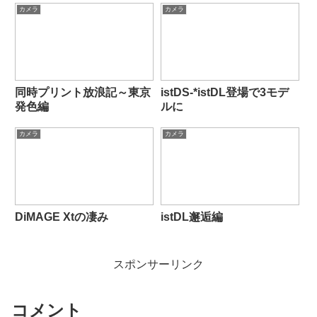
カメラ
カメラ
同時プリント放浪記～東京
istDS-*istDL登場で3モデ
発色編
ルに
カメラ
カメラ
DiMAGE Xtの凄み
istDL邂逅編
スポンサーリンク
コメント