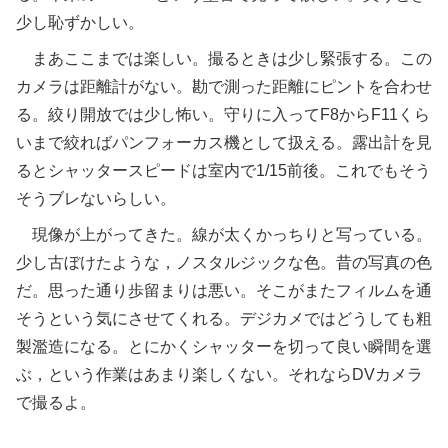
少し恥ずかしい。
まあここまでは楽しい。撮るときは少し緊張する。この
カメラは距離計がない。勘で測った距離にピントを合わせ
る。絞り開放では少し怖い。守りに入ってF8からF11くら
いまで絞ればパンフォーカス機として扱える。露出計を見
るとシャッタースピードは室内で1/15前後。これでもそう
そうブレないらしい。
現像が上がってきた。線が太くかっちりと写っている。
少し古ぼけたような，ノスタルジックな色。昔の写真の色
だ。思った通り歩留まりは悪い。そこがまたフィルムを通
そうという気にさせてくれる。デジカメではどうしても粗
製濫造になる。とにかくシャッターを切って良い瞬間を選
ぶ，という作業はあまり楽しくない。それならDVカメラ
で撮るよ。