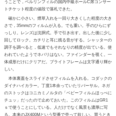
うことで，ベルリンフィルの国内中級ホールC席コンサー
トチケット程度の値段で落札できた。
確かに小さい。煙草入れを一回り大きくした程度の大き
さで，35mmのフィルムが入る。でも重い。手のひらにず
っしり。レンズは沈胴式。手で引き出す。出した後に少し
回してロック。カチリと耳に残る音がする。シャッターの
調子を調べると，低速でもそれなりの精度が出ている。使
われていたようでネバリはない。ファインダーを覗く。一
体成形だけにクリアだ。ブライトフレームは文字通り輝か
しい。
本体裏蓋をスライドさせフィルムを入れる。コダックの
ダイナハイカラー。丁度1本余っていたリバーサル。ネガ
のストックはコニカミノルタの「ベビーフィルムほっぺに
チュッ」だったので止めておいた。このフィルムはGR1
ｓで使うことにしている。人だけでなく風景も濃厚に写
る。本来のJX400Mという型番で売って欲しい。買うとき