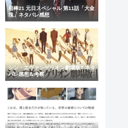
相棒21 元日スペシャル 第11話「大金
塊」ネタバレ感想
シン・エヴァンゲリオン劇場版? ネタ
バレ感想＆考察
「天気の子」ネタバレ感想 すべてが