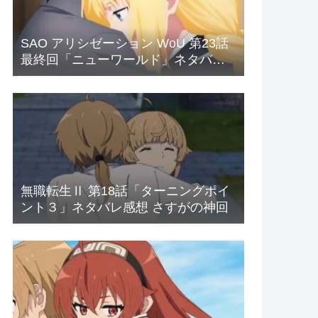
SAO アリシゼーション WoU 第23話
最終回「ニューワールド」ネタバレ
感想 新世界
無職転生Ⅱ 第18話「ターニングポイ
ント３」ネタバレ感想 さすがの神回