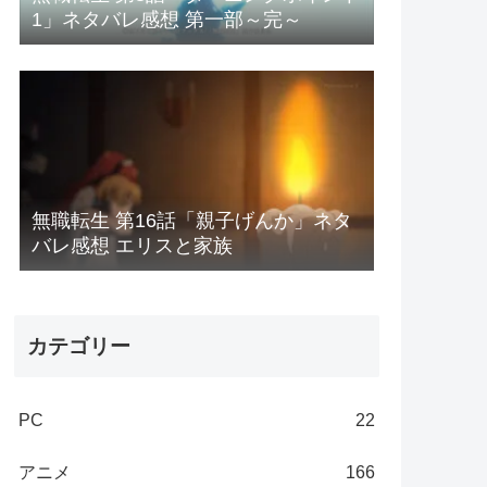
1」ネタバレ感想 第一部～完～
無職転生 第16話「親子げんか」ネタ
バレ感想 エリスと家族
カテゴリー
PC
22
アニメ
166