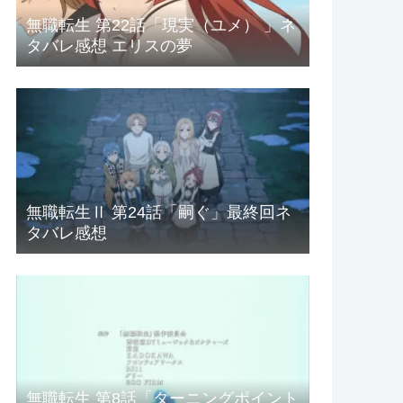
無職転生 第22話「現実（ユメ） 」ネ
タバレ感想 エリスの夢
無職転生Ⅱ 第24話「嗣ぐ」最終回ネ
タバレ感想
無職転生 第8話「ターニングポイント