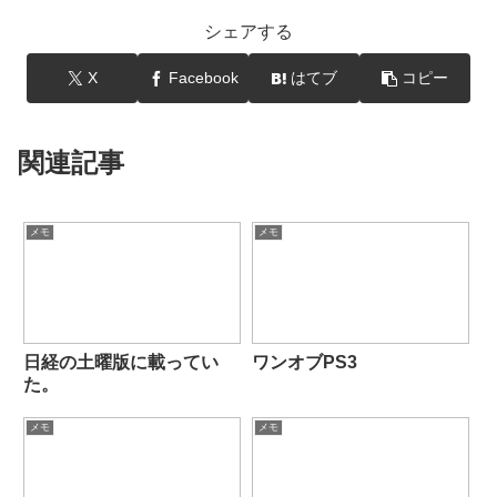
シェアする
X
Facebook
はてブ
コピー
関連記事
メモ
メモ
日経の土曜版に載ってい
ワンオブPS3
た。
メモ
メモ