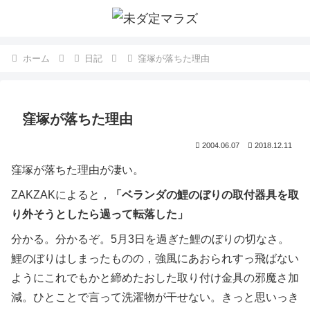
ホーム
日記
窪塚が落ちた理由
窪塚が落ちた理由
2004.06.07
2018.12.11
窪塚が落ちた理由が凄い。
ZAKZAKによると，
「ベランダの鯉のぼりの取付器具を取
り外そうとしたら過って転落した」
分かる。分かるぞ。5月3日を過ぎた鯉のぼりの切なさ。
鯉のぼりはしまったものの，強風にあおられすっ飛ばない
ようにこれでもかと締めたおした取り付け金具の邪魔さ加
減。ひとことで言って洗濯物が干せない。きっと思いっき