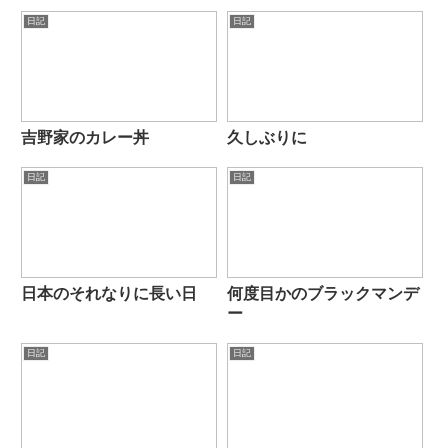
日記
日記
吉野家のカレー丼
久しぶりに
日記
日記
日本のそれなりに長い日
何度目かのブラックマンデ
ー
日記
日記