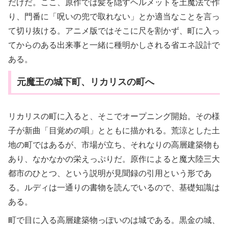
だけだ。ここ、原作では髪を隠すヘルメットを土魔法で作
り、門番に「呪いの兜で取れない」とか適当なことを言っ
て切り抜ける。アニメ版ではそこに尺を割かず、町に入っ
てからのある出来事と一緒に種明かしされる省エネ設計で
ある。
元魔王の城下町、リカリスの町へ
リカリスの町に入ると、そこでオープニング開始。その様
子が新曲「目覚めの唄」とともに描かれる。荒涼とした土
地の町ではあるが、市場が立ち、それなりの高層建築物も
あり、なかなかの栄えっぷりだ。原作によると魔大陸三大
都市のひとつ、という説明が見聞録の引用という形であ
る。ルディは一通りの書物を読んでいるので、基礎知識は
ある。
町で目に入る高層建築物っぽいのは城である。黒金の城、