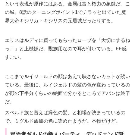
という表現が原作にはある。金属は富と権力の象徴だ。こ
の城、8話のターニングポイント1でチラッと出ていた魔
界大帝キシリカ・キシリスの元居城だったりする。
エリスはルディに買ってもらったローブを「大切にするね
っ！」と上機嫌だ。獣族用なので耳が付いている。FF感
すごい。
ここまでルイジェルドの顔はあえて映さないカットが続い
ている。最後に、ルイジェルドの髪の色が変わっているの
が顔の下半分くらいの絵面で分かるところでアバンは終了
だ。
スペルド族と言えば緑色の髪、と相場が決まっているの
で、ミグルド族風の色に染めたようだ。本物だけど。
冒険者ギルドの新人パーティ、デッドエンド誕