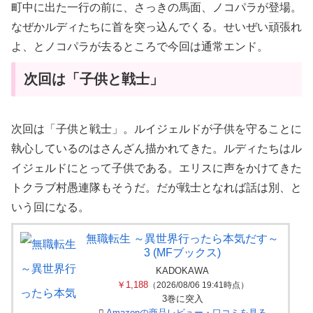
町中に出た一行の前に、さっきの馬面、ノコパラが登場。
なぜかルディたちに首を突っ込んでくる。せいぜい頑張れ
よ、とノコパラが去るところで今回は通常エンド。
次回は「子供と戦士」
次回は「子供と戦士」。ルイジェルドが子供を守ることに
執心しているのはさんざん描かれてきた。ルディたちはル
イジェルドにとって子供である。エリスに声をかけてきた
トクラブ村愚連隊もそうだ。だが戦士となれば話は別、と
いう回になる。
無職転生 ～異世界行ったら本気だす～
3 (MFブックス)
KADOKAWA
￥1,188
（2026/08/06 19:41時点）
3巻に突入
Amazonの商品レビュー・口コミを見る