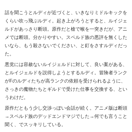
話を聞こうとルディが近づくと、いきなりミドルキックを
くらい吹っ飛ぶルディ。起き上がろうとすると、ルイジェ
ルドがあっさり断頭。原作だと槍で喉を一突きだが、アニ
メでは断頭。分かりやすい。スペルド族の悪評を無くした
いなら、もう殺さないでください、と釘をさすルディだっ
た。
悪党には容赦ないルイジェルドに対して、良い案がある、
とルイジェルドを説得しようとするルディ。冒険者ランク
がFのルディたちが高ランクの依頼を受けられるように、
さっきの魔物たちとギルドで受けた仕事を交換する、とい
うわけだ。
原作だともう少し交渉っぽい会話が続く。アニメ版は断頭
→スペルド族のデッドエンドマジでした→何でも言うこと
聞く、でスッキリしている。