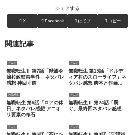
シェアする
X
Facebook
はてブ
コピー
関連記事
アニメ
アニメ
無職転生Ⅱ 第7話「獣族令
無職転生 第15話「ドルデ
嬢拉致監禁事件」ネタバレ
ィア村のスローライフ」ネ
感想 神回寸前
タバレ感想 脚本と作画の
神回
無職転生
アニメ
無職転生 第6話「ロアの休
無職転生Ⅱ 第24話「嗣
日」ネタバレ感想 アニオ
ぐ」最終回ネタバレ感想
リ要素の布石
アニメ
アニメ
無職転生Ⅱ 第6話「死にた
無職転生Ⅱ 第0話「守護術