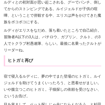
ルディとの初対面が思い起こされる、グーでパンチ、倒し
てからのストンピングである。ルイジェルドが子供の喧
嘩、ということで傍観する中、エリスは声をかけてきた魔
族をボコボコにする。
ルディがエリスをなだめ、落ち着いたところで自己紹介。
冒険者A以下の3人は、バチロウ、ガブリン、クルト、の3
人でトクラブ村愚連隊、らしい。最後に名乗ったクルトが
リーダーね。
ヒトガミ再び
宿で寝入るルディに、夢の中でまた登場のヒトガミ。ルイ
ジェルドを助けてうまくいったろう、と恩着せがましい。
いや腹立つこのヒトガミ。子猫探しの依頼を受けなさい、
というお告げ。
目を覚まして、ペット探しじゃ金にならんだろう、と杉田