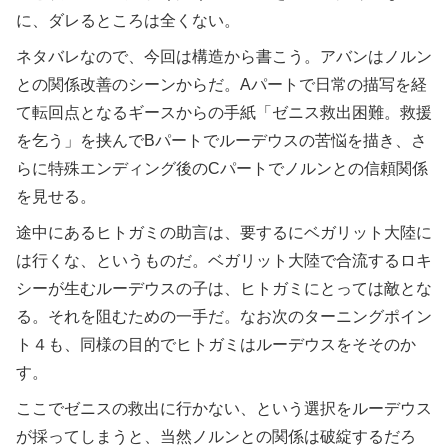
に、ダレるところは全くない。
ネタバレなので、今回は構造から書こう。アバンはノルン
との関係改善のシーンからだ。Aパートで日常の描写を経
て転回点となるギースからの手紙「ゼニス救出困難。救援
を乞う」を挟んでBパートでルーデウスの苦悩を描き、さ
らに特殊エンディング後のCパートでノルンとの信頼関係
を見せる。
途中にあるヒトガミの助言は、要するにベガリット大陸に
は行くな、というものだ。ベガリット大陸で合流するロキ
シーが生むルーデウスの子は、ヒトガミにとっては敵とな
る。それを阻むための一手だ。なお次のターニングポイン
ト４も、同様の目的でヒトガミはルーデウスをそそのか
す。
ここでゼニスの救出に行かない、という選択をルーデウス
が採ってしまうと、当然ノルンとの関係は破綻するだろ