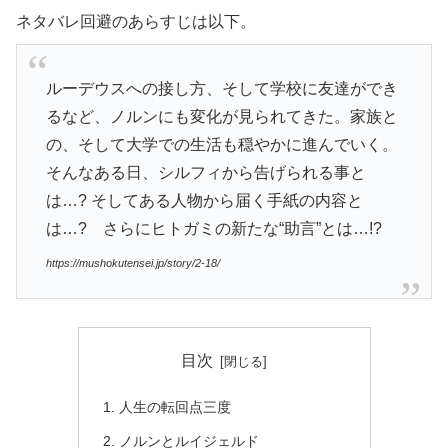
ネタバレ回避のあらすじは以下。
ルーデウスへの接し方、そして学校に友達ができ
るなど、ノルンにも変化が見られてきた。家族と
の、そして大学での生活も穏やかに進んでいく。
そんなある日、シルフィから告げられる事と
は…? そしてある人物から届く手紙の内容と
は…? さらにヒトガミの新たな“助言”とは…!?
https://mushokutensei.jp/story/2-18/
目次
人生の転回点三度
ノルンとルイジェルド