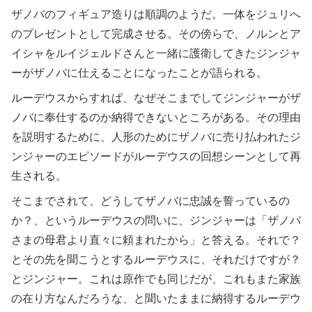
ザノバのフィギュア造りは順調のようだ。一体をジュリへ
のプレゼントとして完成させる。その傍らで、ノルンとア
イシャをルイジェルドさんと一緒に護衛してきたジンジャ
ーがザノバに仕えることになったことが語られる。
ルーデウスからすれば、なぜそこまでしてジンジャーがザ
ノバに奉仕するのか納得できないところがある。その理由
を説明するために、人形のためにザノバに売り払われたジ
ンジャーのエピソードがルーデウスの回想シーンとして再
生される。
そこまでされて、どうしてザノバに忠誠を誓っているの
か？、というルーデウスの問いに、ジンジャーは「ザノバ
さまの母君より直々に頼まれたから」と答える。それで？
とその先を聞こうとするルーデウスに、それだけですが？
とジンジャー。これは原作でも同じだが、これもまた家族
の在り方なんだろうな、と聞いたままに納得するルーデウ