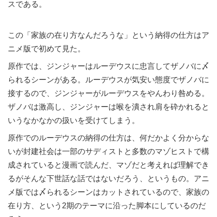
スである。
この「家族の在り方なんだろうな」という納得の仕方はア
ニメ版で初めて見た。
原作では、ジンジャーはルーデウスに忠言してザノバに〆
られるシーンがある。ルーデウスが気安い態度でザノバに
接するので、ジンジャーがルーデウスをやんわり咎める。
ザノバは激高し、ジンジャーは喉を潰され肩を砕かれると
いうなかなかの扱いを受けてしまう。
原作でのルーデウスの納得の仕方は、何だかよく分からな
いが封建社会は一部のサディストと多数のマゾヒストで構
成されていると漫画で読んだ、マゾだと考えれば理解でき
るがそんな下世話な話ではないだろう、というもの。アニ
メ版では〆られるシーンはカットされているので、家族の
在り方、という2期のテーマに沿った脚本にしているのだ