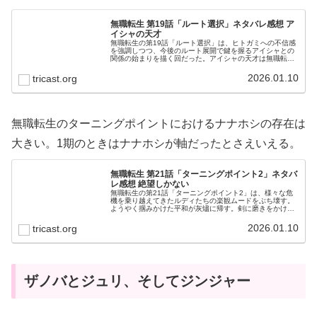
無職転生 第19話「ルート選択」ネタバレ感想 ア
イシャの天才
無職転生の第19話「ルート選択」は、ヒトガミへの不信感
を強調しつつ、今後のルート展開で鍵を握るアイシャとの
関係の始まりを描く回だった。アイシャの天才は無職転生
をドライブする要素の一つである。
2026.01.10
tricast.org
無職転生のターニングポイントにおけるナナホシの存在は
大きい。1期のときはナナホシが軸だったとさえいえる。
無職転生 第21話「ターニングポイント2」ネタバ
レ感想 絶望しかない
無職転生の第21話「ターニングポイント2」は、様々な危
機を乗り越えてきたルディたちの楽観ムードをぶち壊す。
ようやく掴みかけた平和が灰燼に帰す。剣に磨きをかけた
エリスでさえ手も足も出ない絶望回だ。
2026.01.10
tricast.org
ザノバとジュリ、そしてジンジャー