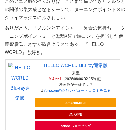
このアニメ版のやり取りは、これまで描いてきたノルンと
の関係の集大成となるシーンで、ターニングポイント３の
クライマックスにふさわしい。
ありがとう、「ノルンとアイシャ」「兄貴の気持ち」「タ
ーニングポイント３」と3話連続で絵コンテを担当した伊
藤智彦氏。さすが監督クラスである。『HELLO
WORLD』も好き。
HELLO WORLD Blu-ray通常版
東宝
￥4,651
（2026/08/06 02:15時点）
映画版が一番では？
Amazonの商品レビュー・口コミを見る
Amazon.co.jp
楽天市場
Yahoo!ショッピング