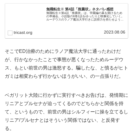
無職転生Ⅱ 第4話「推薦状」ネタバレ感想
無職転生Ⅱ第4話「推薦状」は、学園編の幕を開けるため
の準備会。小説版の8巻1話をゆったりと映像化していく。
ルーデウスのラノア魔法大学行きに説得力を持たせようと
するスタッフの苦心が見て取れる。
2023.08.06
tricast.org
そこでED治療のためにラノア魔法大学に通ったわけだ
が、行かなかったことで事態が悪くなったためルーデウ
ス、もとい前世の男は激怒する。騙したな、と憤るがヒト
ガミは相変わらず行かないほうがいい、の一点張りだ。
ベガリット大陸に行かずに実行すべきお告げは、発情期に
リニアとプルセナが迫ってくるのでどちらかと関係を持
て、というもので、前世の男はシルフィーに操を立てるし
リニア/プルセナとはそういう関係ではない、と反発す
る。