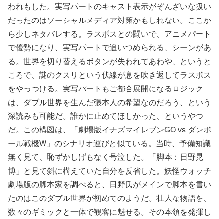
われもした。実写パートのキャスト表示がぞんざいな扱い
だったのはソーシャルメディア対策かもしれない。ここか
ら少しネタバレする。ラスボスとの闘いで、アニメパート
で優勢になり、実写パートで追いつめられる、シーンがあ
る。世界を切り替えるボタンが失われてあわや、というと
ころで、謎のクスリという伏線が息を吹き返してラスボス
をやっつける。実写パートもご都合展開になるロジック
は、ダブル世界を生んだ張本人の希望なのだろう、という
深読みも可能だ。誰かに止めてほしかった、というやつ
だ。この構図は、「劇場版イナズマイレブンGO vs ダンボ
ール戦機W」のシナリオ運びと似ている。当時、予備知識
無く見て、恥ずかしげもなく号泣した。「脚本：日野晃
博」と見て斜に構えていた自分を反省した。妖怪ウォッチ
劇場版の脚本家を調べると、日野氏がメインで脚本を書い
たのはこのダブル世界が初めてのようだ。壮大な物語を、
数々のギミックと一体で観客に魅せる。その本領を発揮し