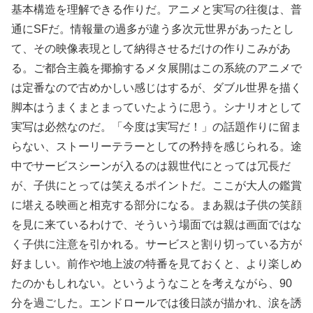
基本構造を理解できる作りだ。アニメと実写の往復は、普
通にSFだ。情報量の過多が違う多次元世界があったとし
て、その映像表現として納得させるだけの作りこみがあ
る。ご都合主義を揶揄するメタ展開はこの系統のアニメで
は定番なので古めかしい感じはするが、ダブル世界を描く
脚本はうまくまとまっていたように思う。シナリオとして
実写は必然なのだ。「今度は実写だ！」の話題作りに留ま
らない、ストーリーテラーとしての矜持を感じられる。途
中でサービスシーンが入るのは親世代にとっては冗長だ
が、子供にとっては笑えるポイントだ。ここが大人の鑑賞
に堪える映画と相克する部分になる。まあ親は子供の笑顔
を見に来ているわけで、そういう場面では親は画面ではな
く子供に注意を引かれる。サービスと割り切っている方が
好ましい。前作や地上波の特番を見ておくと、より楽しめ
たのかもしれない。というようなことを考えながら、90
分を過ごした。エンドロールでは後日談が描かれ、涙を誘