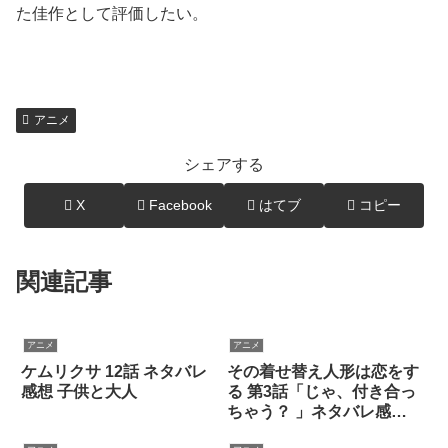
た佳作として評価したい。
アニメ
シェアする
X
Facebook
はてブ
コピー
関連記事
アニメ
アニメ
ケムリクサ 12話 ネタバレ
その着せ替え人形は恋をす
感想 子供と大人
る 第3話「じゃ、付き合っ
ちゃう？ 」ネタバレ感想
伏線の海夢