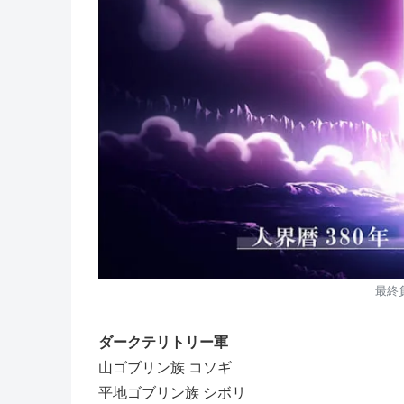
最終
ダークテリトリー軍
山ゴブリン族 コソギ
平地ゴブリン族 シボリ