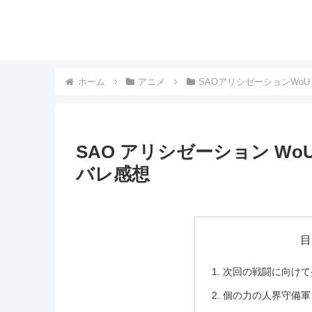
ホーム
アニメ
SAOアリシゼーションWoU
SAO アリシゼーション W
バレ感想
目
次回の戦闘に向けて
個の力の人界守備軍