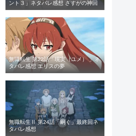
ント３」ネタバレ感想 さすがの神回
無職転生 第22話「現実（ユメ） 」ネ
タバレ感想 エリスの夢
無職転生Ⅱ 第24話「嗣ぐ」最終回ネ
タバレ感想