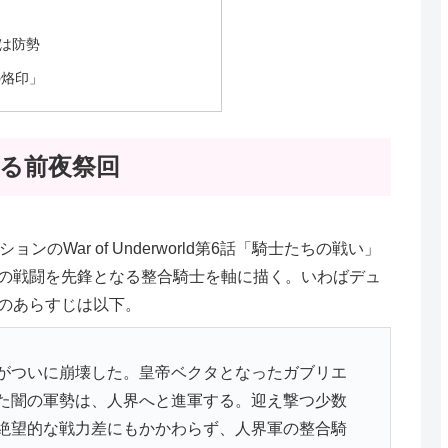
は防勢
の烙印」
る前夜祭回
のWar of Underworld第6話「騎士たちの戦い」
の戦闘を先鋒となる整合騎士を軸に描く。いわばデュ
のあらすじは以下。
がついに崩壊した。皇帝ベクタとなったガブリエ
た闇の軍勢は、人界へと進軍する。迎え撃つ少数
絶望的な戦力差にもかかわらず、人界軍の整合騎