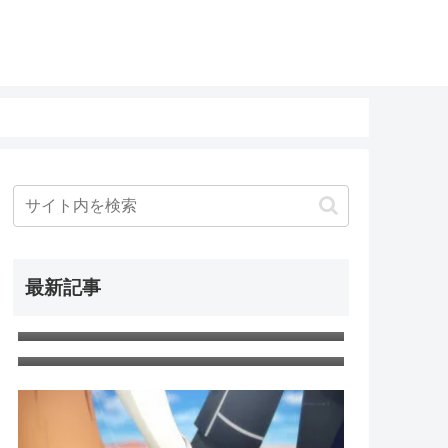
最新記事
SAO アリシゼーション WoU 第23話
最終回「ニューワールド」ネタバレ
SAO アリシゼーション WoU 第22話
感想 新世界
「アリス」ネタバレ感想 アリス