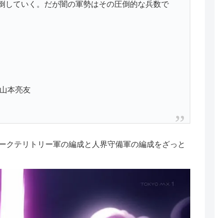
倒していく。だが闇の軍勢はその圧倒的な兵数で
、山本亮友
ークテリトリー軍の編成と人界守備軍の編成をざっと