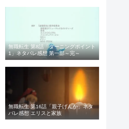
無職転生 第8話「ターニングポイント
1」ネタバレ感想 第一部～完～
無職転生 第16話「親子げんか」ネタ
バレ感想 エリスと家族