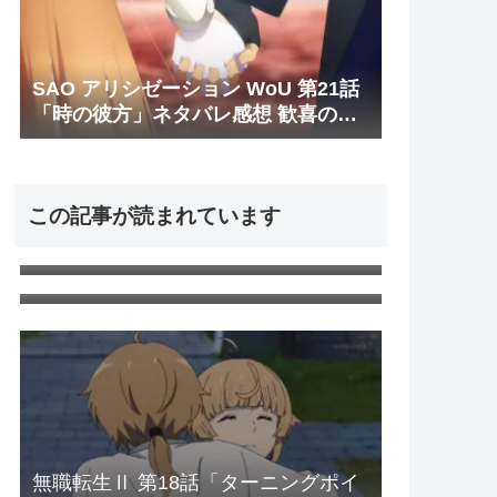
SAO アリシゼーション WoU 第21話
「時の彼方」ネタバレ感想 歓喜のC
パート
この記事が読まれています
窓用エアコンがうるさい！ので対策
して静音化した
SAO アリシゼーション WoU 第23話
最終回「ニューワールド」ネタバレ
感想 新世界
無職転生Ⅱ 第18話「ターニングポイ