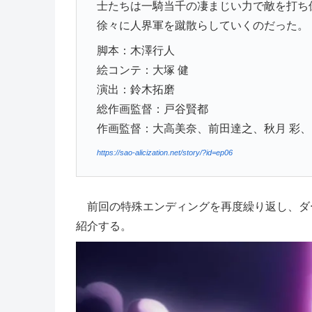
士たちは一騎当千の凄まじい力で敵を打ち
徐々に人界軍を蹴散らしていくのだった。
脚本：木澤行人
絵コンテ：大塚 健
演出：鈴木拓磨
総作画監督：戸谷賢都
作画監督：大高美奈、前田達之、秋月 彩
https://sao-alicization.
net/story/?id=ep06
前回の特殊エンディングを再度繰り返し、ダ
紹介する。