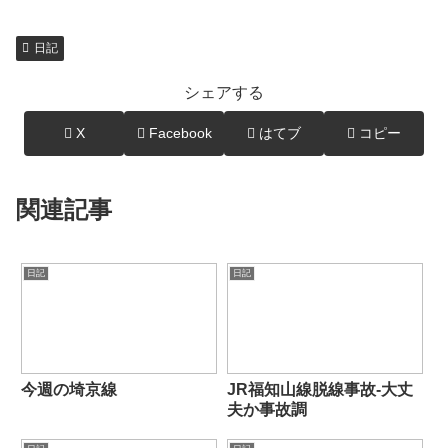
日記
シェアする
X
Facebook
はてブ
コピー
関連記事
日記
日記
今週の埼京線
JR福知山線脱線事故-大丈
夫か事故調