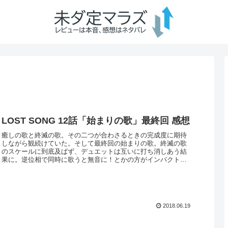
LOST SONG 12話「始まりの歌」最終回 感想
癒しの歌と終滅の歌。その二つが合わさるときの完成度に期待
しながら観続けていた。そして最終回の始まりの歌。終滅の歌
のスケールに到底及ばず、デュエットは互いに打ち消しあう結
果に。逆位相で同時に歌うと無音に！とかの方がインパクトは
あった。嫌だけど。終滅の歌が突出して良くて、歌い手の力込
みで癒しの歌が比肩し...
2018.06.19