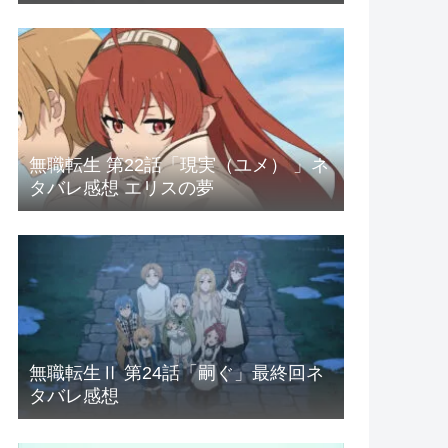
無職転生 第22話「現実（ユメ） 」ネ
タバレ感想 エリスの夢
無職転生Ⅱ 第24話「嗣ぐ」最終回ネ
タバレ感想