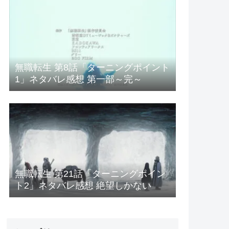
無職転生 第8話「ターニングポイント
1」ネタバレ感想 第一部～完～
無職転生 第21話「ターニングポイン
ト2」ネタバレ感想 絶望しかない