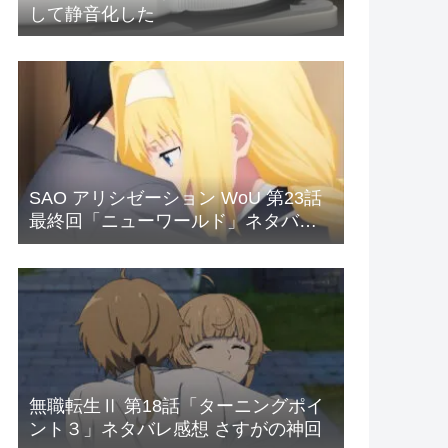
して静音化した
SAO アリシゼーション WoU 第23話
最終回「ニューワールド」ネタバレ
感想 新世界
無職転生Ⅱ 第18話「ターニングポイ
ント３」ネタバレ感想 さすがの神回