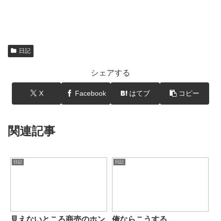
日記
シェアする
X
Facebook
はてブ
コピー
関連記事
日記
日記
見えないところ商売のホン
俺ならこうする