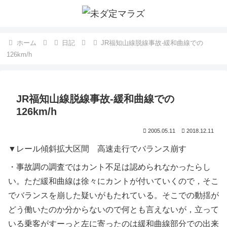
ホーム
日記
JR福知山線脱線事故-緩和曲線での
126km/h
JR福知山線脱線事故-緩和曲線での
126km/h
2005.05.11
2018.12.11
▼レール傾斜拡大区間 高速走行でバランス崩す
・事故調の調査ではカント不足は認められなかったらし
い。ただ緩和曲線は徐々にカントが付いていくので，そこ
でバランスを崩した疑いがもたれている。そこでの動揺が
どう働いたのか分からないので何とも言えないが，立って
いる乗客がすーっと左に寄ったのは緩和曲線部分での出来