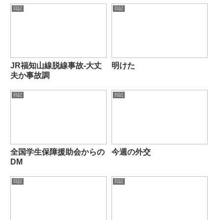
日記
日記
JR福知山線脱線事故-大丈
明けた
夫か事故調
日記
日記
全国学生保障援助会からの
今週の外交
DM
日記
日記