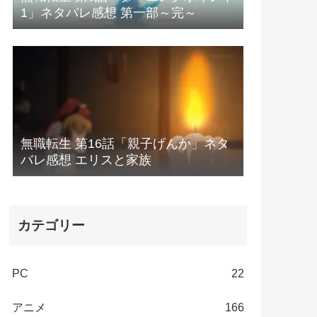
1」ネタバレ感想 第一部～完～
無職転生 第16話「親子げんか」ネタ
バレ感想 エリスと家族
カテゴリー
PC
22
アニメ
166