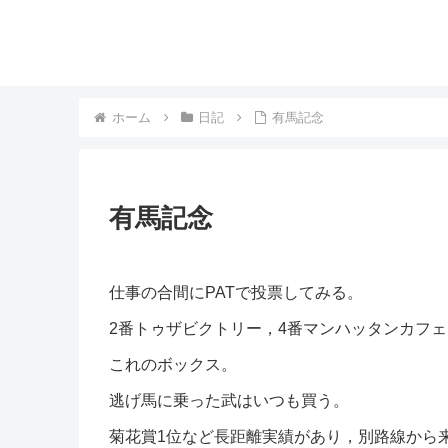
ホーム
日記
有馬記念
有馬記念
仕事の合間にPATで投票してみる。
2番トゥザビクトリー，4番マンハッタンカフェ
これのボックス。
逃げ馬に乗った武はいつも買う。
菊花賞1位など長距離実績があり，別路線から