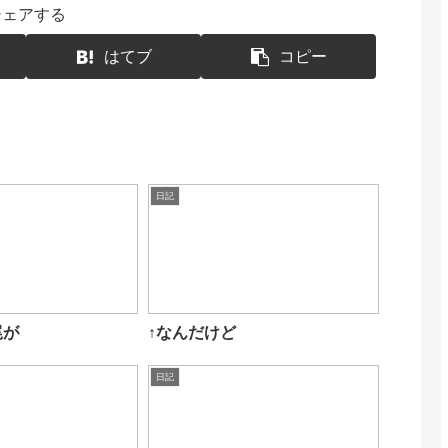
シェアする
はてブ
コピー
日記
尾が
↑なんだけど
日記