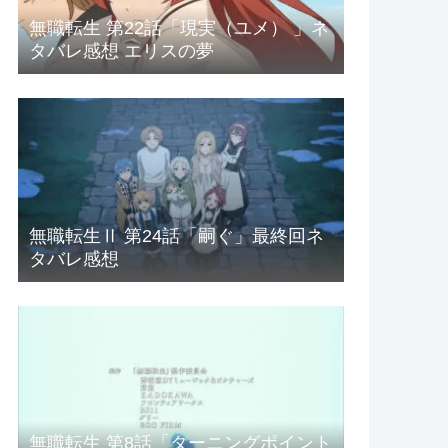
無職転生 第22話「現実（ユメ） 」ネ
タバレ感想 エリスの夢
無職転生Ⅱ 第24話「嗣ぐ」最終回ネ
タバレ感想
無職転生 第8話「ターニングポイント