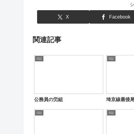
X
Facebook
関連記事
日記
日記
公務員の労組
埼京線最後
日記
日記