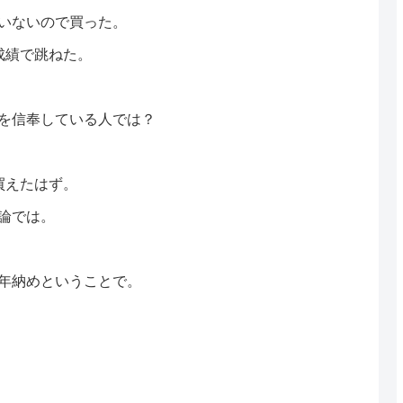
いないので買った。
成績で跳ねた。
を信奉している人では？
買えたはず。
論では。
年納めということで。