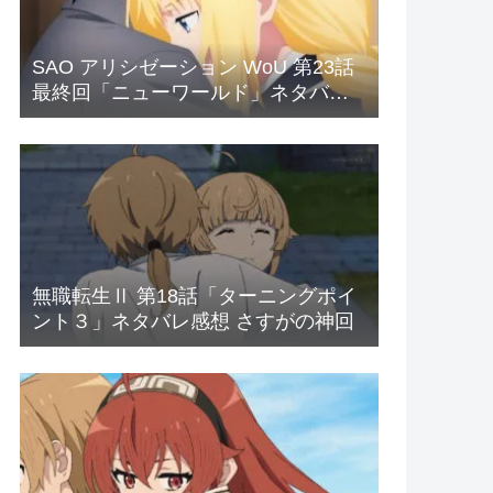
SAO アリシゼーション WoU 第23話
最終回「ニューワールド」ネタバレ
感想 新世界
無職転生Ⅱ 第18話「ターニングポイ
ント３」ネタバレ感想 さすがの神回