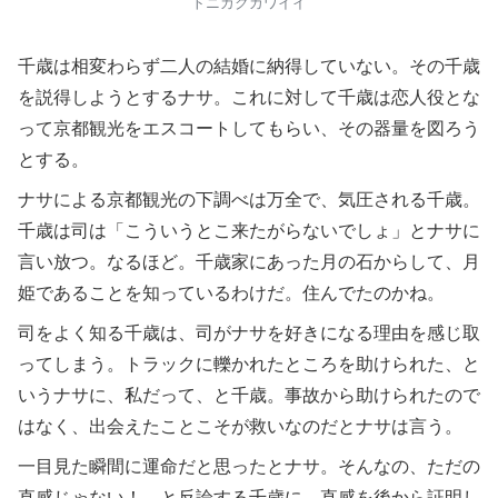
トニカクカワイイ
千歳は相変わらず二人の結婚に納得していない。その千歳
を説得しようとするナサ。これに対して千歳は恋人役とな
って京都観光をエスコートしてもらい、その器量を図ろう
とする。
ナサによる京都観光の下調べは万全で、気圧される千歳。
千歳は司は「こういうとこ来たがらないでしょ」とナサに
言い放つ。なるほど。千歳家にあった月の石からして、月
姫であることを知っているわけだ。住んでたのかね。
司をよく知る千歳は、司がナサを好きになる理由を感じ取
ってしまう。トラックに轢かれたところを助けられた、と
いうナサに、私だって、と千歳。事故から助けられたので
はなく、出会えたことこそが救いなのだとナサは言う。
一目見た瞬間に運命だと思ったとナサ。そんなの、ただの
直感じゃない！、と反論する千歳に、直感を後から証明し