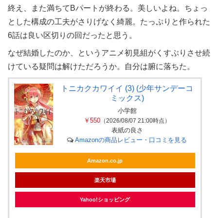
終え、また満ちてBパートが終わる。美しいよね。ちょっ
とした構成の工夫がさりげなく綺麗。たっぷりと作られた
6話は良い区切りの回だったと思う。
なぜ結婚したのか、というアニメ初見組がくすぶりさせ続
けている疑問は解けただろうか。自分は腑に落ちた。
トニカクカワイイ (3) (少年サンデーコ
ミックス)
小学館
￥550
（2026/08/07 21:00時点）
表紙の良さ
Amazonの商品レビュー・口コミを見る
Amazon.co.jp
楽天市場
Yahoo!ショッピング