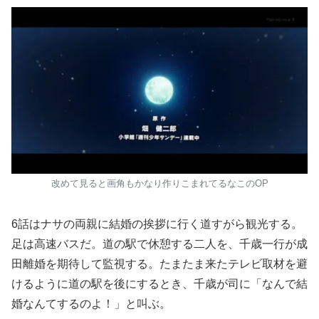
改めて見ると画角もかなり作りこまれてるなこのOP
6話はナサの両親に結婚の挨拶に行く道すがら観光する。
足は高速バスだ。道の駅で休憩する二人を、千歳一行が成
田離婚を期待して監視する。たまたま来たテレビ取材を避
けるように道の駅を後にするとき、千歳が司に「なんで結
婚なんてするのよ！」と叫ぶ。