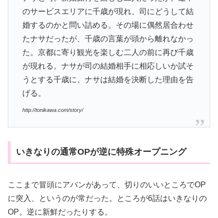
のサービスエリアに千歳が現れ、司にどうして結
婚するのかと問い詰める。その場に偶然居合わせ
たナサだったが、千歳の言葉が頭から離れなかっ
た。京都に寄り観光を楽しむ二人の前に再び千歳
が現れる。ナサが司の結婚相手に相応しいか試そ
うとする千歳に、ナサは結婚を決断した理由を告
げる。
http://tonikawa.com/story/
いきなりの通常OPが逆に特殊オープニング
ここまで冒頭にアバンがあって、切りのいいところでOP
に突入、というのが常だった。ところが6話はいきなりの
OP。逆に新鮮だったりする。