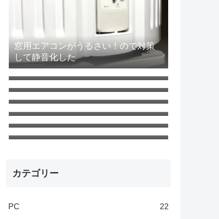
窓用エアコンがうるさい！ので対策
して静音化した
SAO アリシゼーション WoU 第23話
最終回「ニューワールド」ネタバレ
無職転生Ⅱ 第18話「ターニングポイ
感想 新世界
ント３」ネタバレ感想 さすがの神回
無職転生 第22話「現実（ユメ） 」ネ
タバレ感想 エリスの夢
無職転生Ⅱ 第24話「嗣ぐ」最終回ネ
タバレ感想
無職転生 第21話「ターニングポイン
ト2」ネタバレ感想 絶望しかない
無職転生 第8話「ターニングポイント
1」ネタバレ感想 第一部～完～
カテゴリー
PC
22