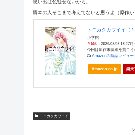
思い出は色褪せないから。
脚本の人そこまで考えてないと思うよ（原作か
トニカクカワイイ（１
小学館
￥550
（2026/08/08 18:27
今回は原作未読組を貫こう
Amazonの商品レビュ
Amazon.co.jp
楽天
トニカクカワイイ