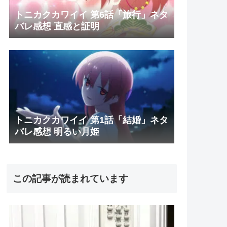
トニカクカワイイ 第6話「旅行」ネタ
バレ感想 直感と証明
トニカクカワイイ 第1話「結婚」ネタ
バレ感想 明るい月姫
この記事が読まれています