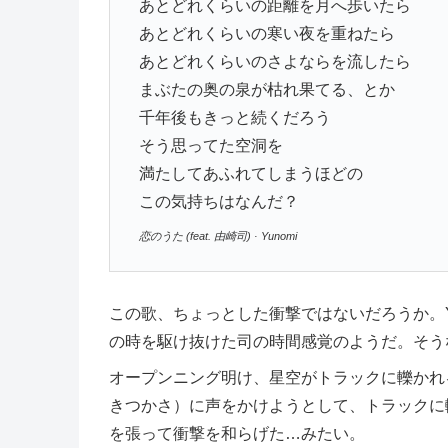
あとどれくらいの距離を月へ歩いたら
あとどれくらいの寒い夜を重ねたら
あとどれくらいのさよならを流したら
まぶたの奥の泉が枯れ果てる、とか
千年後もきっと続くだろう
そう思ってた空洞を
満たしてあふれてしまうほどの
この気持ちはなんだ？
恋のうた (feat. 由崎司) · Yunomi
この歌、ちょっとした衝撃ではないだろうか。Yu
の時を駆け抜けた司の時間感覚のようだ。そう
オープンニング明け、星空がトラックに轢かれ
きつかさ）に声をかけようとして、トラックに
を張って衝撃を和らげた…みたい。