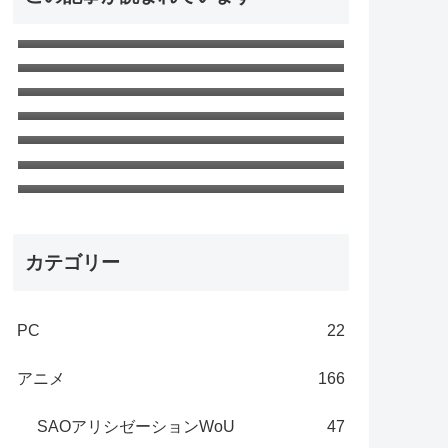
窓用エアコンがうるさい！ので対策
して静音化した
SAO アリシゼーション WoU 第23話
最終回「ニューワールド」ネタバレ
無職転生Ⅱ 第18話「ターニングポイ
感想 新世界
ント３」ネタバレ感想 さすがの神回
無職転生 第22話「現実（ユメ） 」ネ
タバレ感想 エリスの夢
無職転生Ⅱ 第24話「嗣ぐ」最終回ネ
タバレ感想
無職転生 第8話「ターニングポイント
1」ネタバレ感想 第一部～完～
無職転生 第16話「親子げんか」ネタ
バレ感想 エリスと家族
カテゴリー
PC
22
アニメ
166
SAOアリシゼーションWoU
47