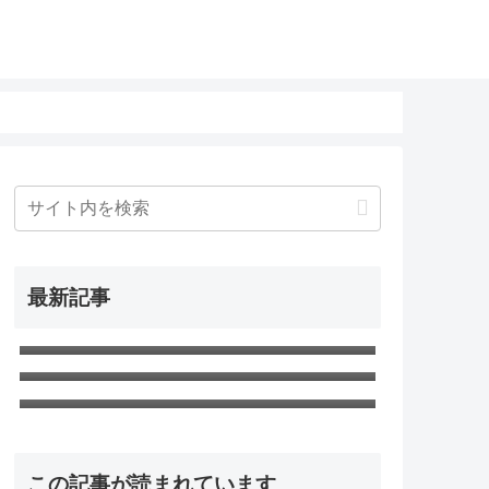
最新記事
無職転生Ⅲ 第5話「お祝い」ネタバレ
感想
無職転生Ⅲ 第4話「水王級魔術師」ネ
タバレ感想
無職転生Ⅲ 第3話「帰ってきた日常」
ネタバレ感想
この記事が読まれています