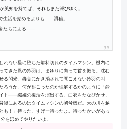
らが英知を持てば、それもまた滅びゆく。
で生活を始めるよりも――滑稽。
者たちによる――
しれない星に堕ちた燃料切れのタイムマシン。機内に
ってきた風の鈴羽は、まゆりに向って首を振る。沈む
せる閃光。轟音にかき消されて聞こえない鈴羽の叫
たろうか。何が起こったのか理解するかのように「鈴
イト――織姫の復活を演出する。白衣をたなびかせ、
背後にあるのはタイムマシンの初号機だ。天の川を越
とも！」待った。すげー待ったよ。待ったかいがあっ
自分をほめてやりたいよ。