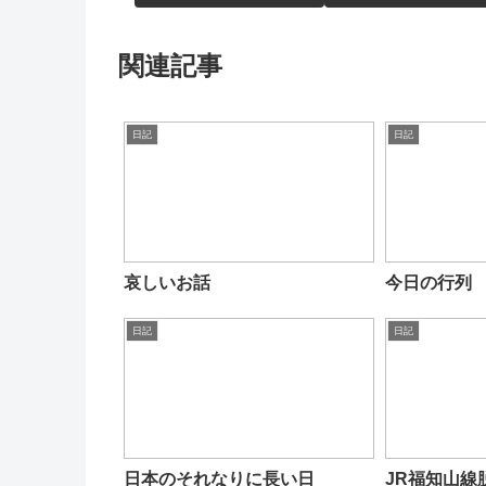
関連記事
日記
日記
哀しいお話
今日の行列
日記
日記
日本のそれなりに長い日
JR福知山線