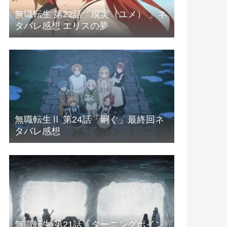
無職転生 第22話「現実（ユメ） 」ネ
タバレ感想 エリスの夢
無職転生Ⅱ 第24話「嗣ぐ」最終回ネ
タバレ感想
無職転生 第21話「ターニングポイン