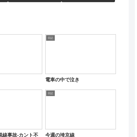
日記
電車の中で泣き
日記
脱線事故-カント不
今週の埼京線