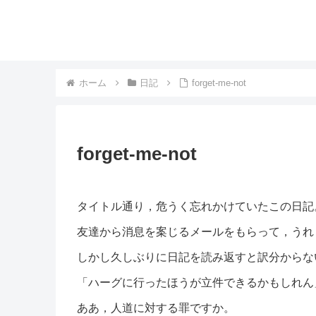
ホーム
日記
forget-me-not
forget-me-not
タイトル通り，危うく忘れかけていたこの日記
友達から消息を案じるメールをもらって，うれ
しかし久しぶりに日記を読み返すと訳分からな
「ハーグに行ったほうが立件できるかもしれん
ああ，人道に対する罪ですか。