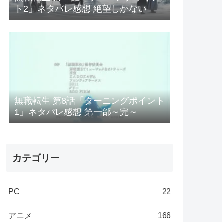
ト2」ネタバレ感想 絶望しかない
無職転生 第8話「ターニングポイント
1」ネタバレ感想 第一部～完～
カテゴリー
PC
22
アニメ
166