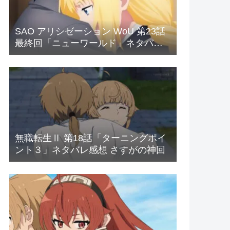
SAO アリシゼーション WoU 第23話
最終回「ニューワールド」ネタバレ
感想 新世界
無職転生Ⅱ 第18話「ターニングポイ
ント３」ネタバレ感想 さすがの神回