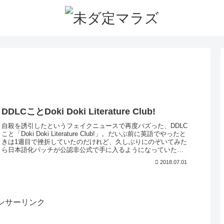
DDLCことDoki Doki Literature Club!
自殺を誘引したというフェイクニュースで再度バズった、DDLC
こと「Doki Doki Literature Club!」。だいぶ前に英語でやったと
きは1週目で挫折していたのだけれど、久しぶりにのぞいてみた
ら日本語化パッチが公認非公式で手に入るようになっていた。
だがしかし…さてネタバレです。未知かつ未...
2018.07.01
ンサーリンク