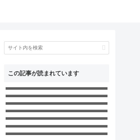
この記事が読まれています
窓用エアコンがうるさい！ので対策
して静音化した
SAO アリシゼーション WoU 第23話
最終回「ニューワールド」ネタバレ
無職転生Ⅱ 第18話「ターニングポイ
感想 新世界
ント３」ネタバレ感想 さすがの神回
無職転生 第22話「現実（ユメ） 」ネ
タバレ感想 エリスの夢
無職転生Ⅱ 第24話「嗣ぐ」最終回ネ
タバレ感想
無職転生 第21話「ターニングポイン
ト2」ネタバレ感想 絶望しかない
無職転生 第8話「ターニングポイント
1」ネタバレ感想 第一部～完～